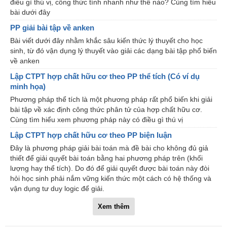
điều gì thú vị, công thức tính nhanh như thế nào? Cùng tìm hiểu
bài dưới đây
PP giải bài tập về anken
Bài viết dưới đây nhằm khắc sâu kiến thức lý thuyết cho học
sinh, từ đó vận dụng lý thuyết vào giải các dạng bài tập phổ biến
về anken
Lập CTPT hợp chất hữu cơ theo PP thể tích (Có ví dụ
minh họa)
Phương pháp thể tích là một phương pháp rất phổ biến khi giải
bài tập về xác định công thức phân tử của hợp chất hữu cơ.
Cùng tìm hiểu xem phương pháp này có điều gì thú vị
Lập CTPT hợp chất hữu cơ theo PP biện luận
Đây là phương pháp giải bài toán mà đề bài cho không đủ giả
thiết để giải quyết bài toán bằng hai phương pháp trên (khối
lượng hay thể tích). Do đó để giải quyết được bài toán này đòi
hỏi học sinh phải nắm vững kiến thức một cách có hệ thống và
vận dụng tư duy logic để giải.
Xem thêm