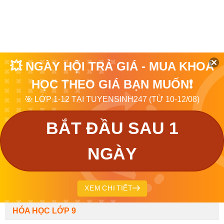
💥 NGÀY HỘI TRẢ GIÁ - MUA KHOÁ
HỌC THEO GIÁ BẠN MUỐN❗
🎯 LỚP 1-12 TẠI TUYENSINH247 (TỪ 10-12/08)
BẮT ĐẦU SAU 1
NGÀY
XEM CHI TIẾT
HÓA HỌC LỚP 9