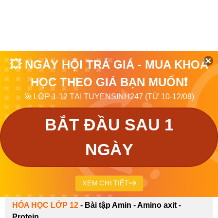
💥 NGÀY HỘI TRẢ GIÁ - MUA KHOÁ
HỌC THEO GIÁ BẠN MUỐN❗
🎯 LỚP 1-12 TẠI TUYENSINH247 (TỪ 10-12/08)
BẮT ĐẦU SAU 1
NGÀY
XEM CHI TIẾT
HÓA HỌC LỚP 12
-
Bài tập Amin - Amino axit -
Protein