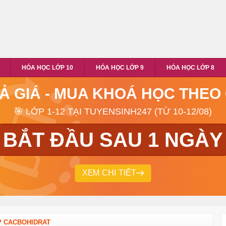
HÓA HỌC LỚP 10
HÓA HỌC LỚP 9
HÓA HỌC LỚP 8
RẢ GIÁ - MUA KHOÁ HỌC THEO
🎯 LỚP 1-12 TẠI TUYENSINH247 (TỪ 10-12/08)
BẮT ĐẦU SAU 1 NGÀY
XEM CHI TIẾT
P CACBOHIDRAT