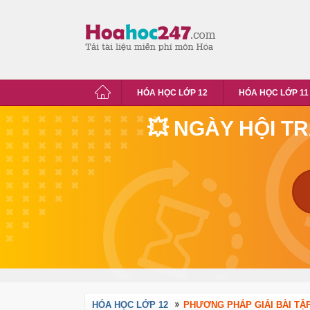
HÓA HỌC LỚP 12
HÓA HỌC LỚP 11
💥 NGÀY HỘI T
HÓA HỌC LỚP 12
PHƯƠNG PHÁP GIẢI BÀI TẬ