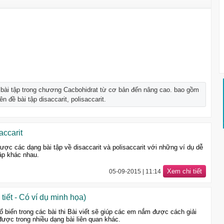
g bài tập trong chương Cacbohidrat từ cơ bản đến nâng cao. bao gồm
 đề bài tập disaccarit, polisaccarit.
accarit
được các dạng bài tập về disaccarit và polisaccarit với những ví dụ dễ
tập khác nhau.
Xem chi tiết
05-09-2015 | 11:14
tiết - Có ví dụ minh họa)
ổ biến trong các bài thi Bài viết sẽ giúp các em nắm được cách giải
được trong nhiều dạng bài liên quan khác.