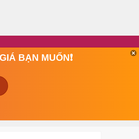
 GIÁ BẠN MUỐN❗