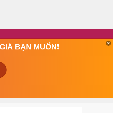
 GIÁ BẠN MUỐN❗