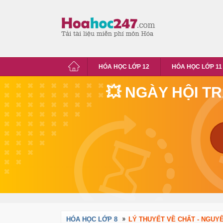
HÓA HỌC LỚP 12
HÓA HỌC LỚP 11
💥 NGÀY HỘI T
HÓA HỌC LỚP 8
LÝ THUYẾT VỀ CHẤT - NGUYÊN