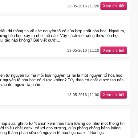
Xem chi tiết
13-05-2016 | 11:20
ểu thị thông tin về các nguyên tố có của hợp chất hóa học. Ngoài ra,
ứng hóa học xảy ra như thế nào. Vậy cách viết công thức hóa học
i tắc nào không? Bài viết dưới...
Xem chi tiết
13-05-2016 | 11:10
ên từ nguyên tử mà mỗi loại nguyên tử lại là một nguyên tố hóa học.
từ nguyên tố hóa học có được không? Tùy theo có chất được tạo nên
vào đó, người ta phân...
Xem chi tiết
13-05-2016 | 11:00
 sữa, ghi rõ từ “canxi” kèm theo hàm lượng coi như một thông tin
iới thiệu chất canxi có lợi cho xương, giúp phòng chống bệnh loãng
rong thành phần sữa có nguyên tố hóa học canxi.” Bài học...