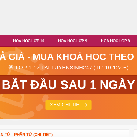
HÓA HỌC LỚP 10
HÓA HỌC LỚP 9
HÓA HỌC LỚP 8
RẢ GIÁ - MUA KHOÁ HỌC THEO
🎯 LỚP 1-12 TẠI TUYENSINH247 (TỪ 10-12/08)
BẮT ĐẦU SAU 1 NGÀY
XEM CHI TIẾT
 TỬ - PHÂN TỬ (CHI TIẾT)