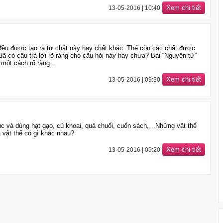
Xem chi tiết
13-05-2016 | 10:40
 đều được tạo ra từ chất này hay chất khác. Thể còn các chất được
ã có câu trả lời rõ ràng cho câu hỏi này hay chưa? Bài “Nguyên tử”
 một cách rõ ràng...
Xem chi tiết
13-05-2016 | 09:30
c và dùng hạt gạo, củ khoai, quả chuối, cuốn sách,…Những vật thể
 vật thể có gì khác nhau?
Xem chi tiết
13-05-2016 | 09:20