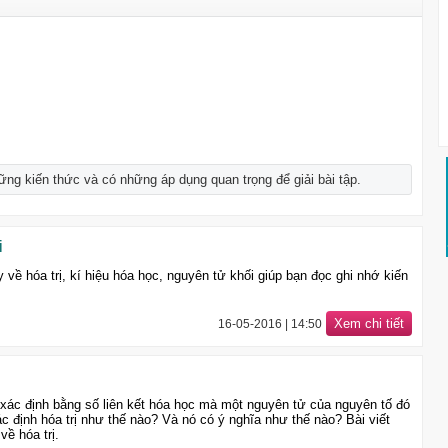
ng kiến thức và có những áp dụng quan trọng để giải bài tập.
i
y về hóa trị, kí hiệu hóa học, nguyên tử khối giúp bạn đọc ghi nhớ kiến
Xem chi tiết
16-05-2016 | 14:50
 xác định bằng số liên kết hóa học mà một nguyên tử của nguyên tố đó
c định hóa trị như thế nào? Và nó có ý nghĩa như thế nào? Bài viết
về hóa trị.