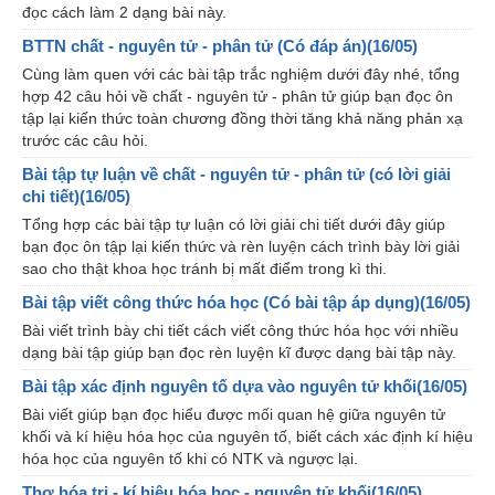
đọc cách làm 2 dạng bài này.
BTTN chất - nguyên tử - phân tử (Có đáp án)(16/05)
Cùng làm quen với các bài tập trắc nghiệm dưới đây nhé, tổng
hợp 42 câu hỏi về chất - nguyên tử - phân tử giúp bạn đọc ôn
tập lại kiến thức toàn chương đồng thời tăng khả năng phản xạ
trước các câu hỏi.
Bài tập tự luận về chất - nguyên tử - phân tử (có lời giải
chi tiết)(16/05)
Tổng hợp các bài tập tự luận có lời giải chi tiết dưới đây giúp
bạn đọc ôn tập lại kiến thức và rèn luyện cách trình bày lời giải
sao cho thật khoa học tránh bị mất điểm trong kì thi.
Bài tập viết công thức hóa học (Có bài tập áp dụng)(16/05)
Bài viết trình bày chi tiết cách viết công thức hóa học với nhiều
dạng bài tập giúp bạn đọc rèn luyện kĩ được dạng bài tập này.
Bài tập xác định nguyên tố dựa vào nguyên tử khối(16/05)
Bài viết giúp bạn đọc hiểu được mối quan hệ giữa nguyên tử
khối và kí hiệu hóa học của nguyên tố, biết cách xác định kí hiệu
hóa học của nguyên tố khi có NTK và ngược lại.
Thơ hóa trị - kí hiệu hóa học - nguyên tử khối(16/05)