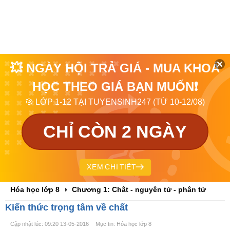
💥 NGÀY HỘI TRẢ GIÁ - MUA KHOÁ
HỌC THEO GIÁ BẠN MUỐN❗
🎯 LỚP 1-12 TẠI TUYENSINH247 (TỪ 10-12/08)
CHỈ CÒN 2 NGÀY
XEM CHI TIẾT
Hóa học lớp 8
Chương 1: Chât - nguyên tử - phân tử
Kiến thức trọng tâm về chất
Cập nhật lúc: 09:20 13-05-2016
Mục tin: Hóa học lớp 8