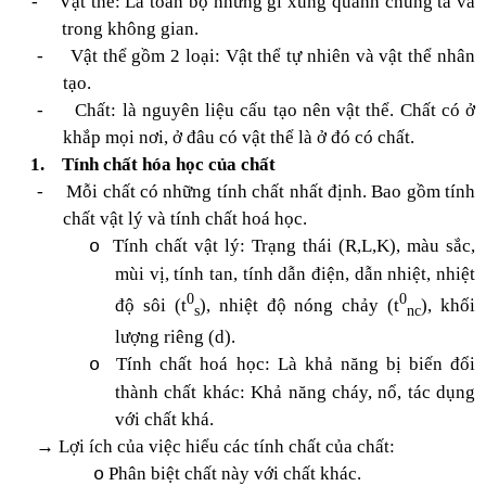
-
Vật thể: Là toàn bộ những gì xung quanh chúng ta và
trong không gian.
-
Vật thể gồm 2 loại: Vật thể tự nhiên và vật thể nhân
tạo.
-
Chất: là nguyên liệu cấu tạo nên vật thể. Chất có ở
khắp mọi nơi, ở đâu có vật thể là ở đó có chất.
1.
Tính chất hóa học của chất
-
Mỗi chất có những tính chất nhất định. Bao gồm tính
chất vật lý và tính chất hoá học.
Tính chất vật lý: Trạng thái (R,L,K), màu sắc,
o
mùi vị, tính tan, tính dẫn điện, dẫn nhiệt, nhiệt
0
0
độ sôi (t
), nhiệt độ nóng chảy (t
), khối
s
nc
lượng riêng (d).
Tính chất hoá học: Là khả năng bị biến đổi
o
thành chất khác: Khả năng cháy, nổ, tác dụng
với chất khá.
→ Lợi ích của việc hiểu các tính chất của chất:
Phân biệt chất này với chất khác.
o