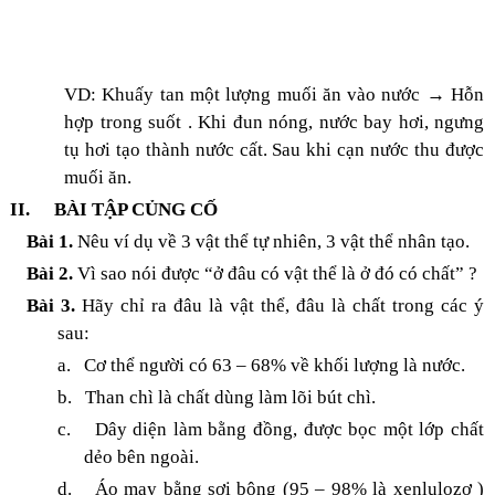
VD: Khuấy tan một lượng muối ăn vào nước → Hỗn
hợp trong suốt . Khi đun nóng, nước bay hơi, ngưng
tụ hơi tạo thành nước cất. Sau khi cạn nước thu được
muối ăn.
II.
BÀI TẬP CỦNG CỐ
Bài 1.
Nêu ví dụ về 3 vật thể tự nhiên, 3 vật thể nhân tạo.
Bài 2.
Vì sao nói được “ở đâu có vật thể là ở đó có chất” ?
Bài 3.
Hãy chỉ ra đâu là vật thể, đâu là chất trong các ý
sau:
a.
Cơ thể người có 63 – 68% về khối lượng là nước.
b.
Than chì là chất dùng làm lõi bút chì.
c.
Dây diện làm bằng đồng, được bọc một lớp chất
dẻo bên ngoài.
d.
Áo may bằng sợi bông (95 – 98% là xenlulozơ )