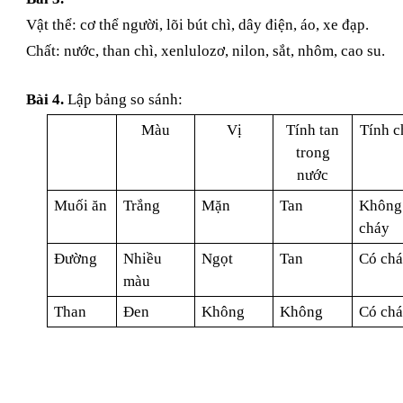
Vật thể: cơ thể người, lõi bút chì, dây điện, áo, xe đạp.
Chất: nước, than chì, xenlulozơ, nilon, sắt, nhôm, cao su.
Bài 4.
Lập bảng so sánh:
Màu
Vị
Tính tan
Tính c
trong
nước
Muối ăn
Trắng
Mặn
Tan
Không
cháy
Đường
Nhiều
Ngọt
Tan
Có ch
màu
Than
Đen
Không
Không
Có ch