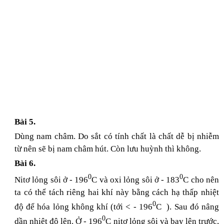
Bài 5.
Dùng nam châm. Do sắt có tính chất là chất dễ bị nhiễm
từ nên sẽ bị nam châm hút. Còn lưu huỳnh thì không.
Bài 6.
0
0
Nitơ lỏng sôi ở - 196
C và oxi lỏng sôi ở - 183
C cho nên
ta có thể tách riêng hai khí này bằng cách hạ thấp nhiệt
0
độ để hóa lỏng không khí (tới < - 196
C ). Sau đó nâng
0
dần nhiệt độ lên. Ở - 196
C nitơ lỏng sôi và bay lên trước,