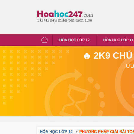
HÓA HỌC LỚP 12
HÓA HỌC LỚP 11
🔥 2K9 CHÚ
ƯU
HÓA HỌC LỚP 12
PHƯƠNG PHÁP GIẢI BÀI TOÁ