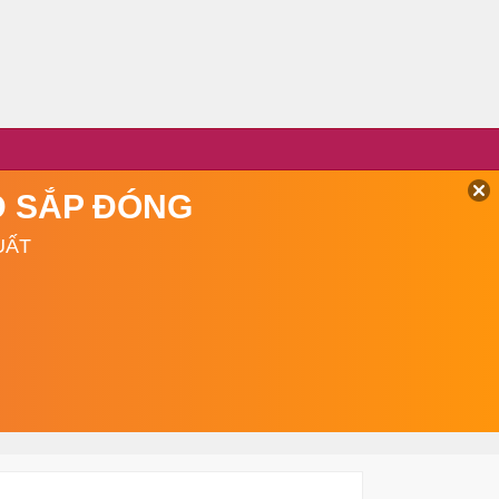
TD SẮP ĐÓNG
UẤT