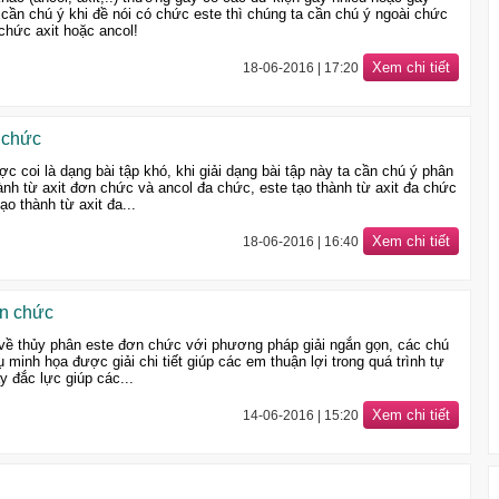
 cần chú ý khi đề nói có chức este thì chúng ta cần chú ý ngoài chức
chức axit hoặc ancol!
Xem chi tiết
18-06-2016 | 17:20
 chức
c coi là dạng bài tập khó, khi giải dạng bài tập này ta cần chú ý phân
ành từ axit đơn chức và ancol đa chức, este tạo thành từ axit đa chức
o thành từ axit đa...
Xem chi tiết
18-06-2016 | 16:40
ơn chức
p về thủy phân este đơn chức với phương pháp giải ngắn gọn, các chú
dụ minh họa được giải chi tiết giúp các em thuận lợi trong quá trình tự
ay đắc lực giúp các...
Xem chi tiết
14-06-2016 | 15:20