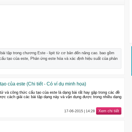
 bài tập trong chương Este - lipit từ cơ bản đến nâng cao. bao gồm
cấu tạo của este, Phản ứng este hóa và xác định hiệu suất của phản
ạo của este (Chi tiết - Có ví dụ minh họa)
ử và công thức cấu tạo của este là dạng bài rất hay gặp trong các đề
được cách giải các bài tập dạng này và vận dụng được trong nhiều dạng
Xem chi tiết
17-06-2015 | 14:28