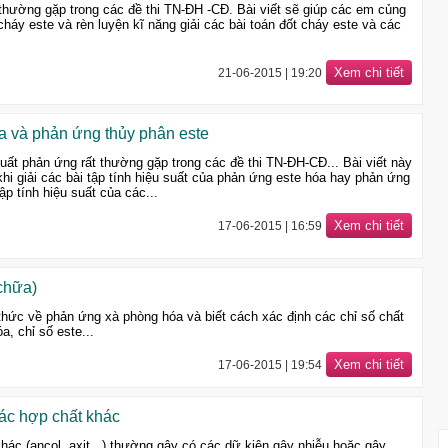
 thường gặp trong các đề thi TN-ĐH -CĐ. Bài viết sẽ giúp các em củng
háy este và rèn luyện kĩ năng giải các bài toán đốt cháy este và các
Xem chi tiết
21-06-2015 | 19:20
a và phản ứng thủy phân este
suất phản ứng rất thường gặp trong các đề thi TN-ĐH-CĐ... Bài viết này
 khi giải các bài tập tính hiệu suất của phản ứng este hóa hay phản ứng
ập tính hiệu suất của các...
Xem chi tiết
17-06-2015 | 16:59
chữa)
 thức về phản ứng xà phòng hóa và biết cách xác định các chỉ số chất
a, chỉ số este...
Xem chi tiết
17-06-2015 | 19:54
ác hợp chất khác
hác (ancol, axit,..) thường gây có các dữ kiện gây nhiễu hoặc gây