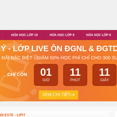
HÓA HỌC LỚP 10
HÓA HỌC LỚP 9
HÓA HỌC LỚP 8
 Ý - LỚP LIVE ÔN ĐGNL & ĐG
 ĐÃI ĐẶC BIỆT - GIẢM 50% HỌC PHÍ CHỈ CHO 300 S
01
11
11
CHỈ CÒN
GIỜ
PHÚT
GIÂY
XEM CHI TIẾT
N ESTE - LIPIT