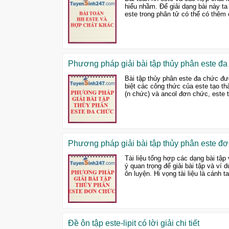
hiểu nhầm. Để giải dạng bài này ta
este trong phân tử có thể có thêm 
Phương pháp giải bài tập thủy phân este đa
Bài tập thủy phân este đa chức đượ
biệt các công thức của este tạo th
(n chức) và ancol đơn chức, este tạ
Phương pháp giải bài tập thủy phân este đ
Tài liệu tổng hợp các dạng bài tậ
ý quan trọng để giải bài tập và ví 
ôn luyện. Hi vọng tài liệu là cánh t
Đề ôn tập este-lipit có lời giải chi tiết