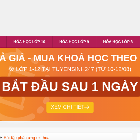
HÓA HỌC LỚP 10
HÓA HỌC LỚP 9
HÓA HỌC LỚP 8
RẢ GIÁ - MUA KHOÁ HỌC THEO
🎯 LỚP 1-12 TẠI TUYENSINH247 (TỪ 10-12/08)
BẮT ĐẦU SAU 1 NGÀY
XEM CHI TIẾT
Bài tập phản ứng oxi hóa