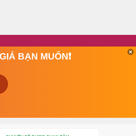
 GIÁ BẠN MUỐN❗