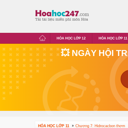
HÓA HỌC LỚP 12
HÓA HỌC LỚP 11
💥 NGÀY HỘI T
HÓA HỌC LỚP 11
Chương 7: Hidrocacbon thơm