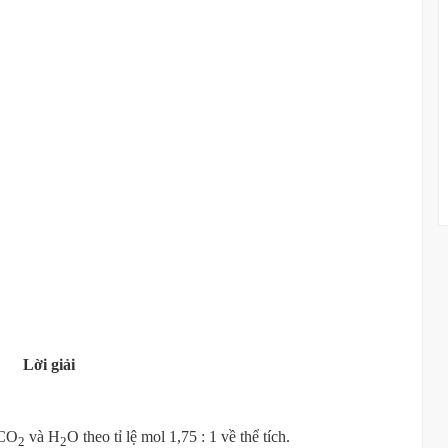
Lời giải
 CO
và H
O theo tỉ lệ mol 1,75 : 1 về thể tích.
2
2