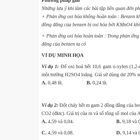
Phương pháp giải
Những lưu ý khi làm các bài tập liên quan đến p
+ Phản ứng oxi hóa không hoàn toàn : Benzen k
đồng đẳng của benzen bị oxi hóa bởi KMnO4 khi 
+ Phản ứng oxi hóa hoàn toàn : Trong phản ứng 
đẳng của benzen ta có
VÍ DỤ MINH HỌA
Ví dụ 1:
Để oxi hoá hết 10,6 gam o-xylen (1,2
môi trường H2SO4 loãng. Giả sử dùng dư 20% so
A.
0,48 lít.
B.
0,24 lí
Ví dụ 2:
Đốt cháy hết m gam 2 đồng đẳng của be
CO2 (đktc). Giá trị của m và số tổng số mol của A
A.
4,59 và 0,04.
B.
9,18 và 
C.
4,59 và 0,08.
D.
9,14 và 