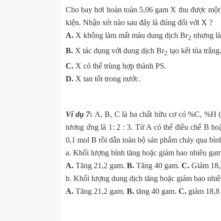
Cho bay hơi hoàn toàn 5,06 gam X thu được một t
kiện. Nhận xét nào sau đây là đúng đối với X ?
A.
X không làm mất màu dung dịch Br
nhưng l
2
B.
X tác dụng với dung dịch Br
tạo kết tủa trắng
2
C.
X có thể trùng hợp thành PS.
D.
X tan tốt trong nước.
Ví dụ 7
:
A, B, C là ba chất hữu cơ có %C, %H (t
tương ứng là 1: 2 : 3. Từ A có thể điều chế B
0,1 mol B rồi dẫn toàn bộ sản phẩm cháy qua bìn
a. Khối lượng bình tăng hoặc giảm bao nhiêu gam
A.
Tăng 21,2 gam.
B.
Tăng 40 gam.
C.
Giảm 18
b. Khối lượng dung dịch tăng hoặc giảm bao nhi
A.
Tăng 21,2 gam.
B.
tăng 40 gam.
C.
giảm 18,8