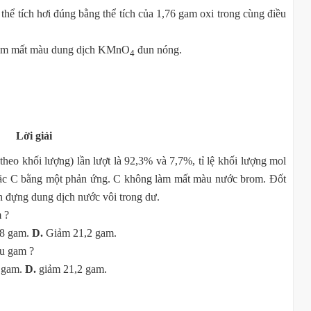
hể tích hơi đúng bằng thể tích của 1,76 gam oxi trong cùng điều
àm mất màu dung dịch KMnO
đun nóng.
4
.
Lời giải
heo khối lượng) lần lượt là 92,3% và 7,7%, tỉ lệ khối lượng mol
 hoặc C bằng một phản ứng. C không làm mất màu nước brom. Đốt
h đựng dung dịch nước vôi trong dư.
 ?
,8 gam.
D.
Giảm 21,2 gam.
êu gam ?
 gam.
D.
giảm 21,2 gam.