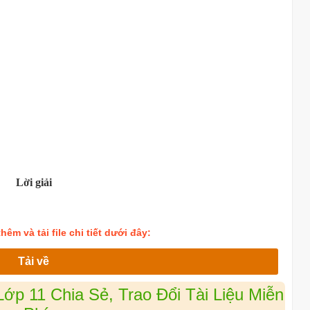
Lời giải
êm và tải file chi tiết dưới đây:
Tải về
p 11 Chia Sẻ, Trao Đổi Tài Liệu Miễn