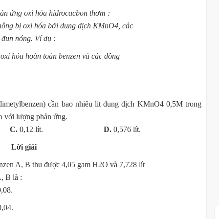
hản ứng oxi hóa hiđrocacbon thơm :
hông bị oxi hóa bởi dung dịch KMnO4, các
đun nóng. Ví dụ :
oxi hóa hoàn toàn benzen và các đồng
-đimetylbenzen) cần bao nhiêu lít dung dịch KMnO4 0,5M trong
 với lượng phản ứng.
t.
C.
0,12 lít.
D.
0,576 lít.
Lời giải
nzen A, B thu được 4,05 gam H2O và 7,728 lít
, B là :
0,08.
0,04.