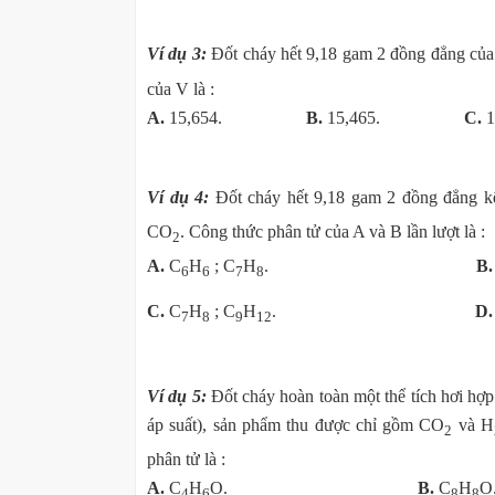
Ví dụ 3:
Đốt cháy hết 9,18 gam 2 đồng đẳng củ
của V là :
A.
15,654.
B.
15,465.
C.
Ví dụ 4:
Đốt cháy hết 9,18 gam 2 đồng đẳng k
CO
. Công thức phân tử của A và B lần lượt là :
2
A.
C
H
; C
H
.
B
6
6
7
8
C.
C
H
; C
H
.
D
7
8
9
12
Ví dụ 5:
Đốt cháy hoàn toàn một thể tích hơi hợp
áp suất), sản phẩm thu được chỉ gồm CO
và H
2
phân tử là :
A.
C
H
O.
B.
C
H
4
6
8
8