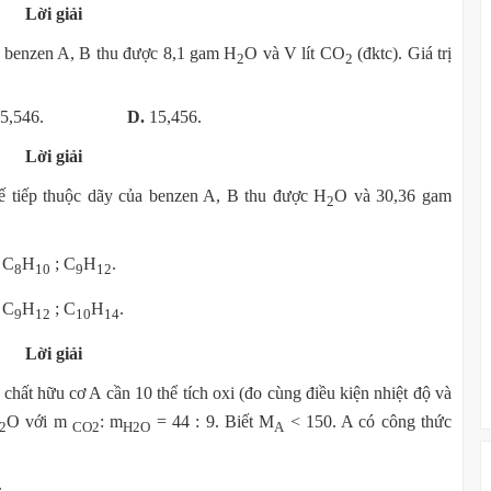
Lời giải
a benzen A, B thu được 8,1 gam H
O và V lít CO
(đktc). Giá trị
2
2
15,546.
D.
15,456.
Lời giải
ế tiếp thuộc dãy của benzen A, B thu được H
O và 30,36 gam
2
.
C
H
; C
H
.
8
10
9
12
.
C
H
; C
H
.
9
12
10
14
Lời giải
 chất hữu cơ A cần 10 thể tích oxi (đo cùng điều kiện nhiệt độ và
O với m
: m
= 44 : 9. Biết M
< 150. A có công thức
2
CO2
H2O
A
O.