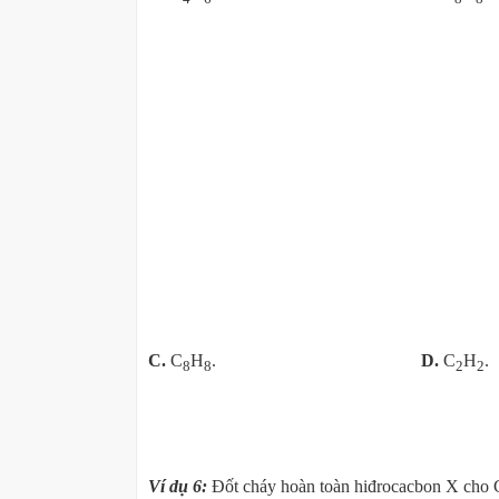
C.
C
H
.
D.
C
H
.
8
8
2
2
Ví dụ 6:
Đốt cháy hoàn toàn hiđrocacbon X cho