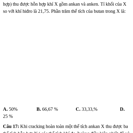
hợp) thu được hỗn hợp khí X gồm ankan và anken. Tỉ khối của X
so với khí hiđro là 21,75. Phần trăm thể tích của butan trong X là:
A.
50%
B.
66,67 %
C.
33,33,%
D.
25 %
Câu 17:
Khi cracking hoàn toàn một thể tích ankan X thu được ba