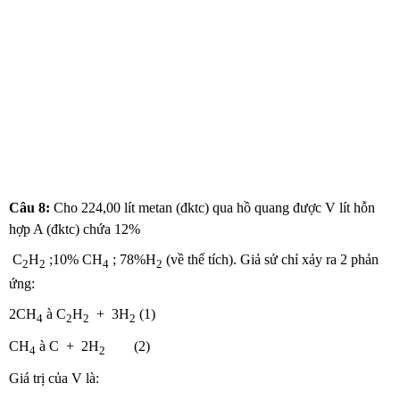
Câu 8:
Cho 224,00 lít metan (đktc) qua hồ quang được V lít hỗn
hợp A (đktc) chứa 12%
C
H
;10% CH
; 78%H
(về thể tích). Giả sử chỉ xảy ra 2 phản
2
2
4
2
ứng:
2CH
à C
H
+ 3H
(1)
4
2
2
2
CH
à C + 2H
(2)
4
2
Giá trị của V là: