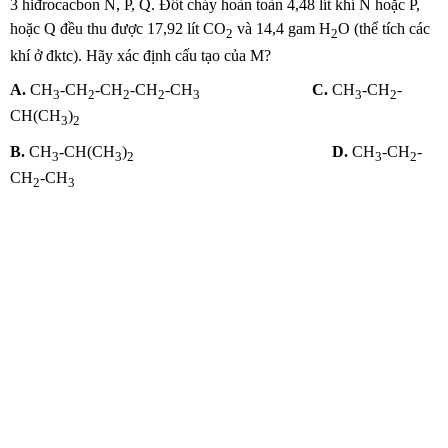
3 hiđrocacbon N, P, Q. Đốt cháy hoàn toàn 4,48 lít khí N hoặc P,
hoặc Q đều thu được 17,92 lít CO
và 14,4 gam H
O (thể tích các
2
2
khí ở đktc). Hãy xác định cấu tạo của M?
A.
CH
-CH
-CH
-CH
-CH
C.
CH
-CH
-
3
2
2
2
3
3
2
CH(CH
)
3
2
B.
CH
-CH(CH
)
D.
CH
-CH
-
3
3
2
3
2
CH
-CH
2
3