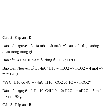
Câu 2:
Đáp án :
D
Bảo toàn nguyên tố của một chất trước và sau phản ứng không
quan trọng trung gian .
Ban đầu là C4H10 và cuối cùng là CO2 ; H2O .
Bảo toàn Nguyên tố C : 4nC4H10 = nCO2 => nCO2 = 4 mol =>
m = 176 g
“Vì C4H10 có 4C => 4nC4H10 ; CO2 có 1C => nCO2”
Bảo toàn nguyên tố H : 10nC4H10 = 2nH2O => nH2O = 5 mol
=> m = 90 g
Câu 3:
Đáp án :
B