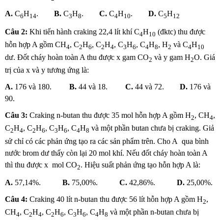
A.
C
H
.
B.
C
H
.
C.
C
H
.
D.
C
H
6
14
3
8
4
10
5
12
Câu 2:
Khi tiến hành craking 22,4 lít khí C
H
(đktc) thu được
4
10
hỗn hợp A gồm CH
, C
H
, C
H
, C
H
, C
H
, H
và C
H
4
2
6
2
4
3
6
4
8
2
4
10
dư. Đốt cháy hoàn toàn A thu được x gam CO
và y gam H
O. Giá
2
2
trị của x và y tương ứng là:
A.
176 và 180.
B.
44 và 18.
C.
44 và 72.
D.
176 và
90.
Câu 3:
Craking n-butan thu được 35 mol hỗn hợp A gồm H
, CH
,
2
4
C
H
, C
H
, C
H
, C
H
và một phần butan chưa bị craking. Giả
2
4
2
6
3
6
4
8
sử chỉ có các phản ứng tạo ra các sản phẩm trên. Cho A qua bình
nước brom dư thấy còn lại 20 mol khí. Nếu đốt cháy hoàn toàn A
thì thu được x mol CO
. Hiệu suất phản ứng tạo hỗn hợp A là:
2
A.
57,14%.
B.
75,00%.
C.
42,86%.
D.
25,00%.
Câu 4:
Craking 40 lít n-butan thu được 56 lít hỗn hợp A gồm H
,
2
CH
, C
H
, C
H
, C
H
, C
H
và một phần n-butan chưa bị
4
2
4
2
6
3
6
4
8