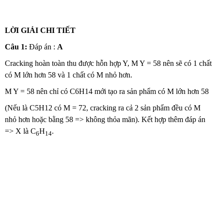
LỜI GIẢI CHI TIẾT
Câu 1:
Đáp án :
A
Cracking hoàn toàn thu được hỗn hợp Y, M Y = 58 nên sẽ có 1 chất
có M lớn hơn 58 và 1 chất có M nhỏ hơn.
M Y = 58 nên chỉ có C6H14 mới tạo ra sản phẩm có M lớn hơn 58
(Nếu là C5H12 có M = 72, cracking ra cả 2 sản phẩm đều có M
nhỏ hơn hoặc bằng 58 => không thỏa mãn). Kết hợp thêm đáp án
=> X là C
H
.
6
14