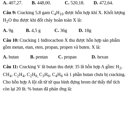
A.
407,27.
B.
448,00.
C.
520,18.
D.
472,64.
Câu 9:
Cracking 5,8 gam C
H
được hỗn hợp khí X. Khối lượng
4
10
H
O thu được khi đốt cháy hoàn toàn X là:
2
A.
9g
B.
4,5 g
C.
36g
D.
18g
Câu 10:
Cracking 1 hiđrocacbon X thu được hỗn hợp sản phẩm
gồm metan, etan, eten, propan, propen và buten. X là:
A.
butan
B.
pentan
C.
propan
D.
hexan
Câu 11:
Cracking V lít butan thu được 35 lít hỗn hợp A gồm: H
,
2
CH
, C
H
, C
H
C
H
, C
H
và 1 phần butan chưa bị cracking.
4
2
4
2
6,
3
6
4
8
Cho hỗn hợp A lội rất từ từ qua bình đựng brom dư thấy thể tích
còn lại 20 lít. % butan đã phản ứng là: