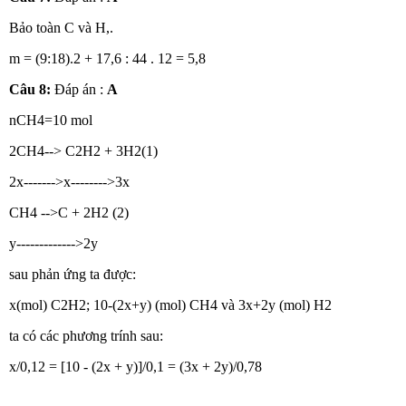
Bảo toàn C và H,.
m = (9:18).2 + 17,6 : 44 . 12 = 5,8
Câu 8:
Đáp án :
A
nCH4=10 mol
2CH4--> C2H2 + 3H2(1)
2x------->x-------->3x
CH4 -->C + 2H2 (2)
y------------->2y
sau phản ứng ta được:
x(mol) C2H2; 10-(2x+y) (mol) CH4 và 3x+2y (mol) H2
ta có các phương trính sau:
x/0,12 = [10 - (2x + y)]/0,1 = (3x + 2y)/0,78