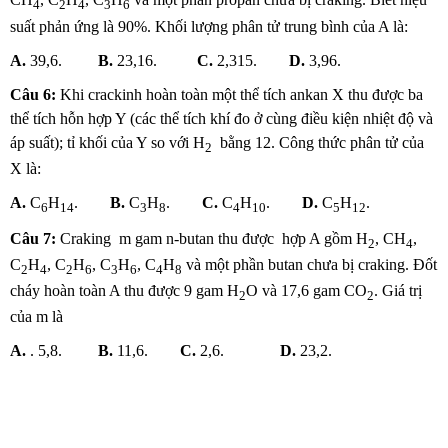
4
2
4
3
6
suất phản ứng là 90%. Khối lượng phân tử trung bình của A là:
A.
39,6.
B.
23,16.
C.
2,315.
D.
3,96.
Câu 6:
Khi crackinh hoàn toàn một thể tích ankan X thu được ba
thể tích hỗn hợp Y (các thể tích khí đo ở cùng điều kiện nhiệt độ và
áp suất); tỉ khối của Y so với H
bằng 12. Công thức phân tử của
2
X là:
A.
C
H
.
B.
C
H
.
C.
C
H
.
D.
C
H
.
6
14
3
8
4
10
5
12
Câu 7:
Craking m gam n-butan thu được hợp A gồm H
, CH
,
2
4
C
H
, C
H
, C
H
, C
H
và một phần butan chưa bị craking. Đốt
2
4
2
6
3
6
4
8
cháy hoàn toàn A thu được 9 gam H
O và 17,6 gam CO
. Giá trị
2
2
của m là
A.
. 5,8.
B.
11,6.
C.
2,6.
D.
23,2.