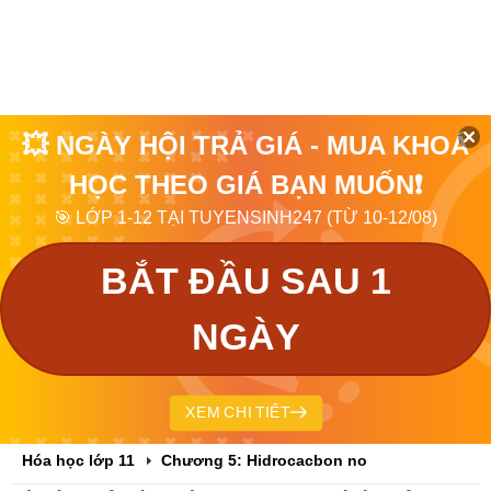
💥 NGÀY HỘI TRẢ GIÁ - MUA KHOÁ
HỌC THEO GIÁ BẠN MUỐN❗
🎯 LỚP 1-12 TẠI TUYENSINH247 (TỪ 10-12/08)
BẮT ĐẦU SAU 1
NGÀY
XEM CHI TIẾT
Hóa học lớp 11
Chương 5: Hidrocacbon no