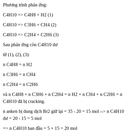
Phương trình phản ứng:
C4H10 => C4H8 + H2 (1)
C4H10 => C3H6 + CH4 (2)
C4H10 => C2H4 + C2H6 (3)
Sau phản ứng còn C4H10 dư
từ (1), (2), (3):
n C4H8 = n H2
n C3H6 = n CH4
n C2H4 = n C2H6
và n C4H8 + n C3H6 + n C2H4 = n H2 + n CH4 + n C2H6 = n
C4H10 đã bị cracking.
n anken bị dung dịch Br2 giữ lại = 35 - 20 = 15 mol --> n C4H10
dư = 20 - 15 = 5 mol
=> n C4H10 ban đầu = 5 + 15 = 20 mol