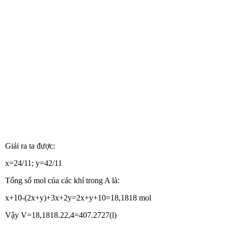
Giải ra ta được:
x=24/11; y=42/11
Tổng số mol của các khí trong A là:
x+10-(2x+y)+3x+2y=2x+y+10=18,1818 mol
Vậy V=18,1818.22,4=407.2727(l)