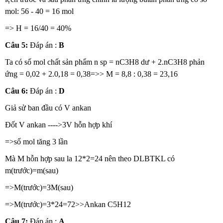
mol: 56 - 40 = 16 mol
=> H = 16/40 = 40%
Câu 5:
Đáp án :
B
Ta có số mol chất sản phẩm n sp = nC3H8 dư + 2.nC3H8 phản
ứng = 0,02 + 2.0,18 = 0,38=>> M = 8,8 : 0,38 = 23,16
Câu 6:
Đáp án :
D
Giả sử ban đầu có V ankan
Đốt V ankan ---->3V hỗn hợp khí
=>số mol tăng 3 lần
Mà M hỗn hợp sau la 12*2=24 nên theo DLBTKL có
m(trước)=m(sau)
=>M(trước)=3M(sau)
=>M(trước)=3*24=72>>Ankan C5H12
Câu 7:
Đáp án :
A