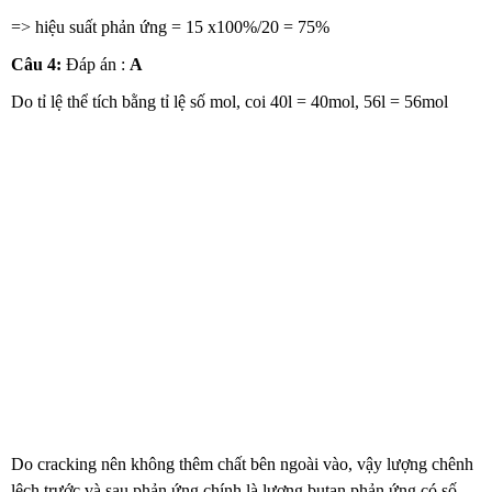
=> hiệu suất phản ứng = 15 x100%/20 = 75%
Câu 4:
Đáp án :
A
Do tỉ lệ thể tích bằng tỉ lệ số mol, coi 40l = 40mol, 56l = 56mol
Do cracking nên không thêm chất bên ngoài vào, vậy lượng chênh
lệch trước và sau phản ứng chính là lượng butan phản ứng có số