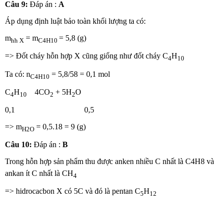
Câu 9:
Đáp án :
A
Áp dụng định luật bảo toàn khối lượng ta có:
m
= m
= 5,8 (g)
hh X
C4H10
=> Đốt cháy hỗn hợp X cũng giống như đốt cháy C
H
4
10
Ta có: n
= 5,8/58 = 0,1 mol
C4H10
C
H
4CO
+ 5H
O
4
10
2
2
0,1 0,5
=> m
= 0,5.18 = 9 (g)
H2O
Câu 10:
Đáp án :
B
Trong hỗn hợp sản phẩm thu được anken nhiều C nhất là C4H8 và
ankan ít C nhất là CH
4
=> hidrocacbon X có 5C và đó là pentan C
H
5
12