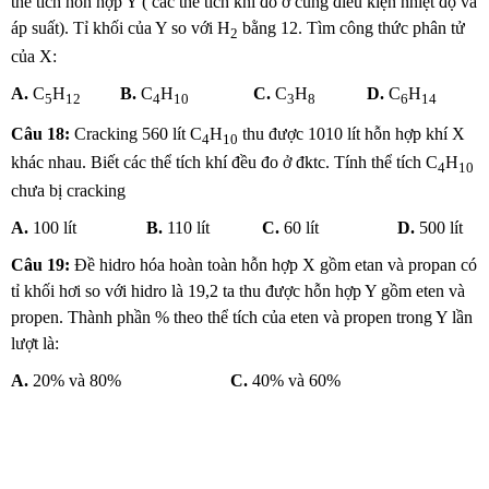
thể tích hỗn hợp Y ( các thể tích khí đo ở cùng điều kiện nhiệt độ và
áp suất). Tỉ khối của Y so với H
bằng 12. Tìm công thức phân tử
2
của X:
A.
C
H
B.
C
H
C.
C
H
D.
C
H
5
12
4
10
3
8
6
14
Câu 18:
Cracking 560 lít C
H
thu được 1010 lít hỗn hợp khí X
4
10
khác nhau. Biết các thể tích khí đều đo ở đktc. Tính thể tích C
H
4
10
chưa bị cracking
A.
100 lít
B.
110 lít
C.
60 lít
D.
500 lít
Câu 19:
Đề hidro hóa hoàn toàn hỗn hợp X gồm etan và propan có
tỉ khối hơi so với hidro là 19,2 ta thu được hỗn hợp Y gồm eten và
propen. Thành phần % theo thể tích của eten và propen trong Y lần
lượt là:
A.
20% và 80%
C.
40% và 60%