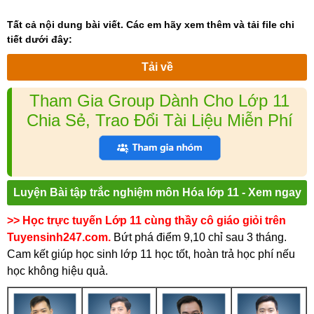
Tất cả nội dung bài viết. Các em hãy xem thêm và tải file chi
tiết dưới đây:
Tải về
Tham Gia Group Dành Cho Lớp 11
Chia Sẻ, Trao Đổi Tài Liệu Miễn Phí
Luyện Bài tập trắc nghiệm môn Hóa lớp 11 - Xem ngay
>> Học trực tuyến Lớp 11 cùng thầy cô giáo giỏi trên
Tuyensinh247.com.
Bứt phá điểm 9,10 chỉ sau 3 tháng.
Cam kết giúp học sinh lớp 11 học tốt, hoàn trả học phí nếu
học không hiệu quả.