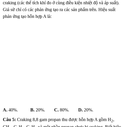
craking (các thể tích khí đo ở cùng điều kiện nhiệt độ và áp suất).
Giả sử chỉ có các phản ứng tạo ra các sản phẩm trên. Hiệu suất
phản ứng tạo hỗn hợp A là:
A.
40%.
B.
20%.
C.
80%.
D.
20%.
Câu 5:
Craking 8,8 gam propan thu được hỗn hợp A gồm H
,
2
CH
, C
H
, C
H
và một phần propan chưa bị craking. Biết hiệu