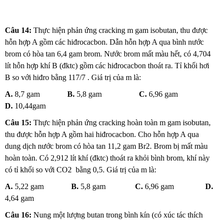
Câu 14:
Thực hiện phản ứng cracking m gam isobutan, thu được
hỗn hợp A gồm các hiđrocacbon. Dẫn hỗn hợp A qua bình nước
brom có hòa tan 6,4 gam brom. Nước brom mất màu hết, có 4,704
lít hỗn hợp khí B (đktc) gồm các hiđrocacbon thoát ra. Tỉ khối hơi
B so với hiđro bằng 117/7 . Giá trị của m là:
A.
8,7 gam
B.
5,8 gam
C.
6,96 gam
D.
10,44gam
Câu 15:
Thực hiện phản ứng cracking hoàn toàn m gam isobutan,
thu được hỗn hợp A gồm hai hiđrocacbon. Cho hỗn hợp A qua
dung dịch nước brom có hòa tan 11,2 gam Br2. Brom bị mất màu
hoàn toàn. Có 2,912 lít khí (đktc) thoát ra khỏi bình brom, khí này
có tỉ khối so với CO2 bằng 0,5. Giá trị của m là:
A.
5,22 gam
B.
5,8 gam
C.
6,96 gam
D.
4,64 gam
Câu 16:
Nung một lượng butan trong bình kín (có xúc tác thích