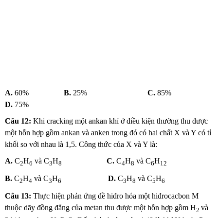
A.
60%
B.
25%
C.
85%
D.
75%
Câu 12:
Khi cracking một ankan khí ở điều kiện thường thu được
một hỗn hợp gồm ankan và anken trong đó có hai chất X và Y có tỉ
khối so với nhau là 1,5. Công thức của X và Y là:
A.
C
H
và C
H
C.
C
H
và C
H
2
6
3
8
4
8
6
12
B.
C
H
và C
H
D.
C
H
và C
H
2
4
3
6
3
8
5
6
Câu 13:
Thực hiện phản ứng đề hiđro hóa một hiđrocacbon M
thuộc dãy đồng đẳng của metan thu được một hỗn hợp gồm H
và
2