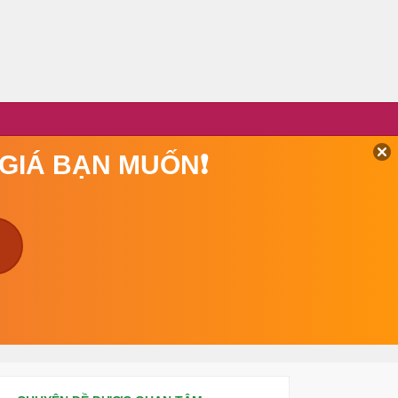
 GIÁ BẠN MUỐN❗