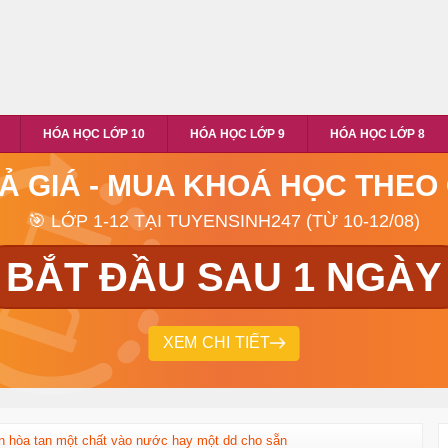
HÓA HỌC LỚP 10
HÓA HỌC LỚP 9
HÓA HỌC LỚP 8
RẢ GIÁ - MUA KHOÁ HỌC THEO
🎯 LỚP 1-12 TẠI TUYENSINH247 (TỪ 10-12/08)
BẮT ĐẦU SAU 1 NGÀY
XEM CHI TIẾT
án hòa tan một chất vào nước hay một dd cho sẵn