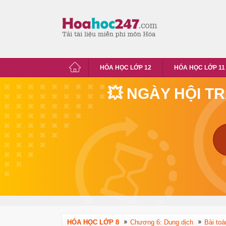
HÓA HỌC LỚP 12
HÓA HỌC LỚP 11
💥 NGÀY HỘI T
HÓA HỌC LỚP 8
Chương 6: Dung dịch
Bài to