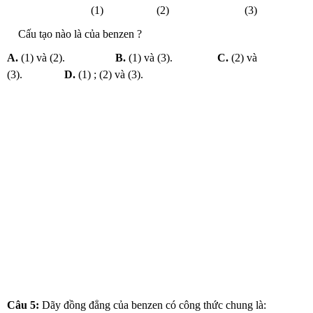
(1) (2) (3)
Cấu tạo nào là của benzen ?
A.
(1) và (2).
B.
(1) và (3).
C.
(2) và
(3).
D.
(1) ; (2) và (3).
Câu 5:
Dãy đồng đẳng của benzen có công thức chung là: