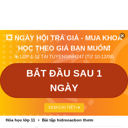
💥 NGÀY HỘI TRẢ GIÁ - MUA KHOÁ
HỌC THEO GIÁ BẠN MUỐN❗
🎯 LỚP 1-12 TẠI TUYENSINH247 (TỪ 10-12/08)
BẮT ĐẦU SAU 1
NGÀY
XEM CHI TIẾT
Hóa học lớp 11
Bài tập hidrocacbon thơm