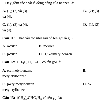
Dãy gồm các chất là đồng đẳng của benzen là:
A.
(1); (2) và (3).
B.
(2); (3)
và (4).
C.
(1); (3) và (4).
D.
(1); (2)
và (4).
Câu 11:
Chât cấu tạo như sau có tên gọi là gì ?
A.
o-xilen.
B.
m-xilen.
C.
p-xilen.
D.
1,5-đimetylbenzen.
Câu 12:
CH
C
H
C
H
có tên gọi là:
3
6
2
2
5
A.
etylmetylbenzen.
B.
metyletylbenzen.
C.
p-etylmetylbenzen.
D.
p-
metyletylbenzen.
Câu 13:
(CH
)
CHC
H
có tên gọi là:
3
2
6
5