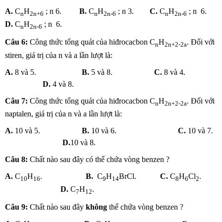
A.
C
H
; n 6.
B.
C
H
; n 3.
C.
C
H
; n 6.
n
2n+6
n
2n-6
n
2n-6
D.
C
H
; n 6.
n
2n-6
Câu 6:
Công thức tổng quát của hiđrocacbon C
H
. Đối với
n
2n+2-2a
stiren, giá trị của n và a lần lượt là:
A.
8 và 5.
B.
5 và 8.
C.
8 và 4.
D.
4 và 8.
Câu 7:
Công thức tổng quát của hiđrocacbon C
H
. Đối với
n
2n+2-2a
naptalen, giá trị của n và a lần lượt là:
A.
10 và 5.
B.
10 và 6.
C.
10 và 7.
D.
10 và 8.
Câu 8:
Chất nào sau đây có thể chứa vòng benzen ?
A.
C
H
.
B.
C
H
BrCl.
C.
C
H
Cl
.
10
16
9
14
8
6
2
D.
C
H
.
7
12
Câu 9:
Chất nào sau đây
không
thể chứa vòng benzen ?