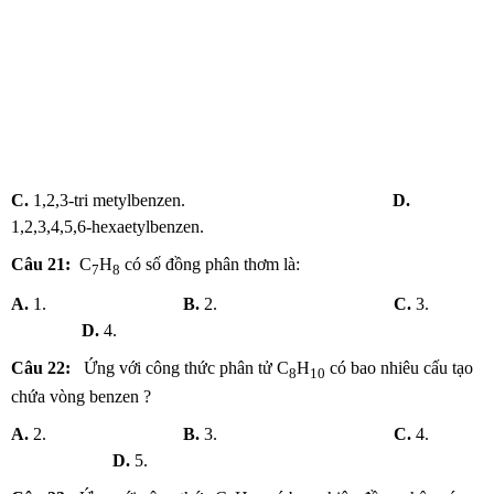
C.
1,2,3-tri metylbenzen.
D.
1,2,3,4,5,6-hexaetylbenzen.
Câu 21:
C
H
có số đồng phân thơm là:
7
8
A.
1.
B.
2.
C.
3.
D.
4.
Câu 22:
Ứng với công thức phân tử C
H
có bao nhiêu cấu tạo
8
10
chứa vòng benzen ?
A.
2.
B.
3.
C.
4.
D.
5.