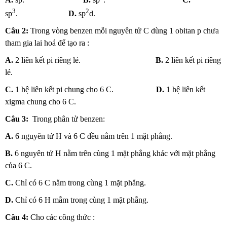
3
2
sp
.
D.
sp
d.
Câu 2:
Trong vòng benzen mỗi nguyên tử C dùng 1 obitan p chưa
tham gia lai hoá để tạo ra :
A.
2 liên kết pi riêng lẻ.
B.
2 liên kết pi riêng
lẻ.
C.
1 hệ liên kết pi chung cho 6 C.
D.
1 hệ liên kết
xigma chung cho 6 C.
Câu 3:
Trong phân tử benzen:
A.
6 nguyên tử H và 6 C đều nằm trên 1 mặt phẳng.
B.
6 nguyên tử H nằm trên cùng 1 mặt phẳng khác với mặt phẳng
của 6 C.
C.
Chỉ có 6 C nằm trong cùng 1 mặt phẳng.
D.
Chỉ có 6 H mằm trong cùng 1 mặt phẳng.
Câu 4:
Cho các công thức :