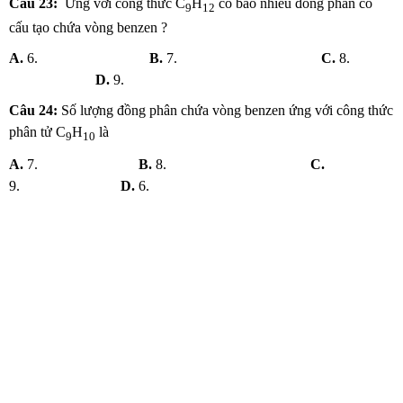
Câu 23:
Ứng với công thức C
H
có bao nhiêu đồng phân có
9
12
cấu tạo chứa vòng benzen ?
A.
6.
B.
7.
C.
8.
D.
9.
Câu 24
:
Số lượng đồng phân chứa vòng benzen ứng với công thức
phân tử C
H
là
9
10
A.
7.
B.
8.
C.
9.
D.
6.