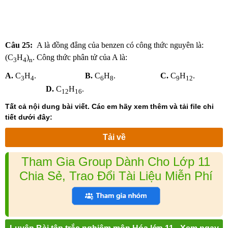
Câu 25:
A là đồng đẳng của benzen có công thức nguyên là:
(C
H
)
. Công thức phân tử của A là:
3
4
n
A.
C
H
.
B.
C
H
.
C.
C
H
.
3
4
6
8
9
12
D.
C
H
.
12
16
Tất cả nội dung bài viết. Các em hãy xem thêm và tải file chi
tiết dưới đây:
Tải về
Tham Gia Group Dành Cho Lớp 11
Chia Sẻ, Trao Đổi Tài Liệu Miễn Phí