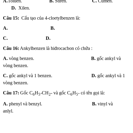
A.
Toluen.
B.
Stiren.
C.
Cumen.
D.
Xilen.
Câu 15:
Cấu tạo của 4-cloetylbenzen là:
A.
B.
C.
D.
Câu 16:
Ankylbenzen là hiđrocacbon có chứa :
A.
vòng benzen.
B.
gốc ankyl và
vòng benzen.
C.
gốc ankyl và 1 benzen.
D.
gốc ankyl và 1
vòng benzen.
Câu 17:
Gốc C
H
-CH
- và gốc C
H
- có tên gọi là:
6
5
2
6
5
A.
phenyl và benzyl.
B.
vinyl và
anlyl.