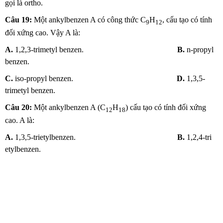
gọi là ortho.
Câu 19:
Một ankylbenzen A có công thức C
H
, cấu tạo có tính
9
12
đối xứng cao. Vậy A là:
A.
1,2,3-trimetyl benzen.
B.
n-propyl
benzen.
C.
iso-propyl benzen.
D.
1,3,5-
trimetyl benzen.
Câu 20:
Một ankylbenzen A (C
H
) cấu tạo có tính đối xứng
12
18
cao. A là:
A.
1,3,5-trietylbenzen.
B.
1,2,4-tri
etylbenzen.