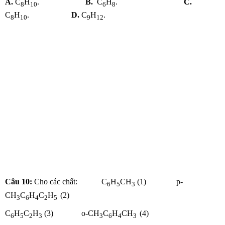
A.
C
H
.
B.
C
H
.
C.
8
10
6
8
C
H
.
D.
C
H
.
8
10
9
12
Câu 10:
Cho các chất: C
H
CH
(1) p-
6
5
3
CH
C
H
C
H
(2)
3
6
4
2
5
C
H
C
H
(3) o-CH
C
H
CH
(4)
6
5
2
3
3
6
4
3