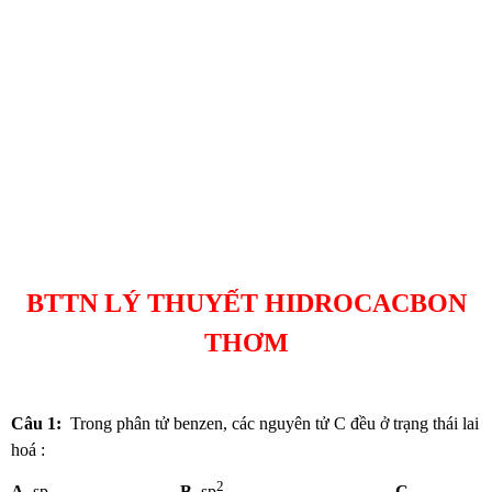
BTTN LÝ THUYẾT HIDROCACBON
THƠM
Câu 1:
Trong phân tử benzen, các nguyên tử C đều ở trạng thái lai
hoá :
2
A.
sp.
B.
sp
.
C.