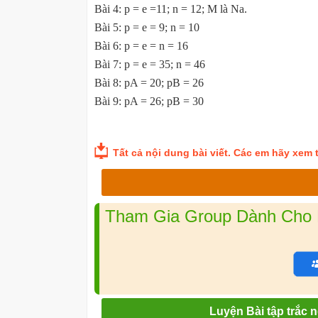
Bài 4: p = e =11; n = 12; M là Na.
Bài 5: p = e = 9; n = 10
Bài 6: p = e = n = 16
Bài 7: p = e = 35; n = 46
Bài 8: pA = 20; pB = 26
Bài 9: pA = 26; pB = 30
Tất cả nội dung bài viết. Các em hãy xem th
Tham Gia Group Dành Cho L
Luyện Bài tập trắc