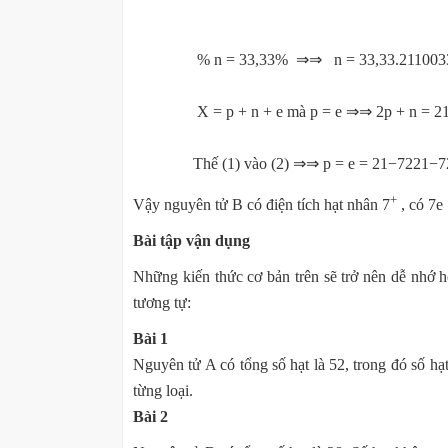
% n = 33,33% ⇒⇒ n = 33,33.2110033,33
X = p + n + e mà p = e ⇒⇒ 2p + n = 21 
Thế (1) vào (2) ⇒⇒ p = e = 21−7221−72
+
Vậy nguyên tử B có điện tích hạt nhân 7
, có 7e
Bài tập vận dụng
Những kiến thức cơ bản trên sẽ trở nên dễ nhớ h
tương tự:
Bài 1
Nguyên tử A có tổng số hạt là 52, trong đó số hạ
từng loại.
Bài 2