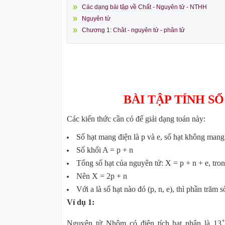
Các dạng bài tập về Chất - Nguyên tử - NTHH
Nguyên tử
Chương 1: Chât - nguyên tử - phân tử
BÀI TẬP TÍNH S
Các kiến thức cần có để giải dạng toán này:
Số hạt mang điện là p và e, số hạt không mang 
Số khối A = p + n
Tổng số hạt của nguyên tử: X = p + n + e, tron
Nên X = 2p + n
Với a là số hạt nào đó (p, n, e), thì phần trăm số
Ví dụ 1:
Nguyên tử Nhôm có điện tích hạt nhân là 13