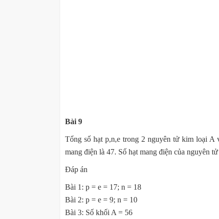
Bài 9
Tổng số hạt p,n,e trong 2 nguyên tử kim loại A
mang điện là 47. Số hạt mang điện của nguyên tử 
Đáp án
Bài 1: p = e = 17; n = 18
Bài 2: p = e = 9; n = 10
Bài 3: Số khối A = 56