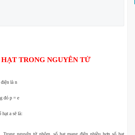
Ố HẠT TRONG NGUYÊN TỬ
điện là n
g đó p = e
 hạt a sẽ là:
+
. Trong nguyên tử nhôm, số hạt mang điện nhiều hơn số hạt