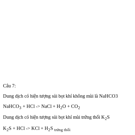
Câu 7:
Dung dịch có hiện tượng sủi bọt khí không mùi là NaHCO3
NaHCO
+ HCl -> NaCl + H
O + CO
3
2
2
Dung dịch có hiện tượng sủi bọt khí mùi trứng thối K
S
2
K
S + HCl -> KCl + H
S
2
2
trứng
thối