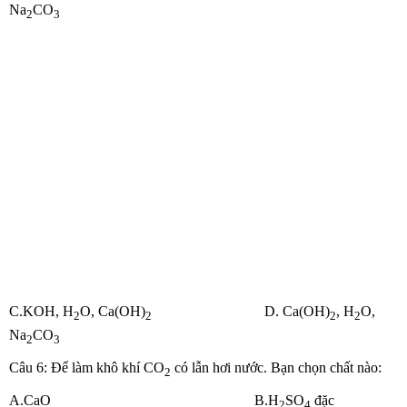
Na
CO
2
3
C.KOH, H
O, Ca(OH)
D. Ca(OH)
, H
O,
2
2
2
2
Na
CO
2
3
Câu 6: Để làm khô khí CO
có lẫn hơi nước. Bạn chọn chất nào:
2
A.CaO B.H
SO
đặc
2
4