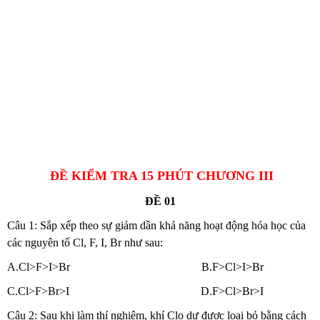
ĐỀ KIỂM TRA 15 PHÚT CHƯƠNG III
ĐỀ 01
Câu 1: Sắp xếp theo sự giảm dần khả năng hoạt động hóa học của
các nguyên tố Cl, F, I, Br như sau:
A.Cl>F>I>Br B.F>Cl>I>Br
C.Cl>F>Br>I D.F>Cl>Br>I
Câu 2: Sau khi làm thí nghiệm, khí Clo dư được loại bỏ bằng cách