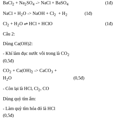
BaCl
+ Na
SO
-> NaCl + BaSO
(1đ)
2
2
4
4
NaCl + H
O -> NaOH + Cl
+ H
(1đ)
2
2
2
Cl
+ H
O ⇌ HCl + HClO (1đ)
2
2
Câu 2:
Dùng Ca(OH)2:
- Khí làm đục nước vôi trong là CO
2
(0,5đ)
CO
+ Ca(OH)
-> CaCO
+
2
2
3
H
O (0,5đ)
2
- Còn lại là HCl, Cl
, CO
2
Dùng quỳ tím ẩm:
- Làm quỳ tím hóa đỏ là HCl
(0,5đ)