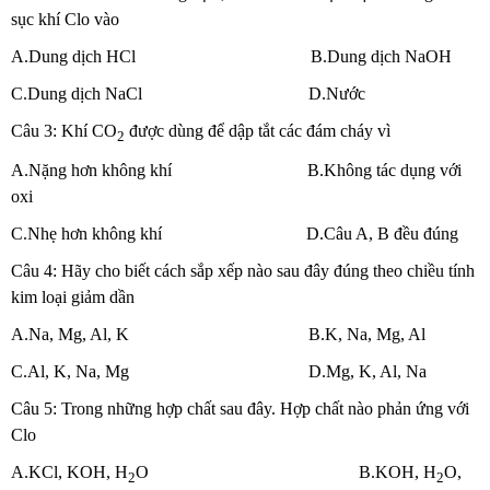
sục khí Clo vào
A.Dung dịch HCl B.Dung dịch NaOH
C.Dung dịch NaCl D.Nước
Câu 3: Khí CO
được dùng để dập tắt các đám cháy vì
2
A.Nặng hơn không khí B.Không tác dụng với
oxi
C.Nhẹ hơn không khí D.Câu A, B đều đúng
Câu 4: Hãy cho biết cách sắp xếp nào sau đây đúng theo chiều tính
kim loại giảm dần
A.Na, Mg, Al, K B.K, Na, Mg, Al
C.Al, K, Na, Mg D.Mg, K, Al, Na
Câu 5: Trong những hợp chất sau đây. Hợp chất nào phản ứng với
Clo
A.KCl, KOH, H
O B.KOH, H
O,
2
2