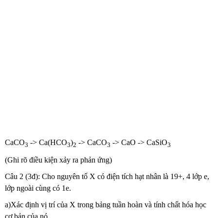
CaCO
-> Ca(HCO
)
-> CaCO
-> CaO -> CaSiO
3
3
2
3
3
(Ghi rõ điều kiện xảy ra phản ứng)
Câu 2 (3đ): Cho nguyên tố X có điện tích hạt nhân là 19+, 4 lớp e,
lớp ngoài cùng có 1e.
a)Xác định vị trí của X trong bảng tuần hoàn và tính chất hóa học
cơ bản của nó