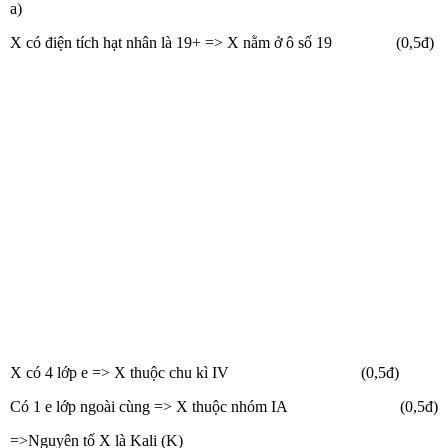
a)
X có điện tích hạt nhân là 19+ => X nằm ở ô số 19 (0,5đ)
X có 4 lớp e => X thuộc chu kì IV (0,5đ)
Có 1 e lớp ngoài cùng => X thuộc nhóm IA (0,5đ)
=>Nguyên tố X là Kali (K)