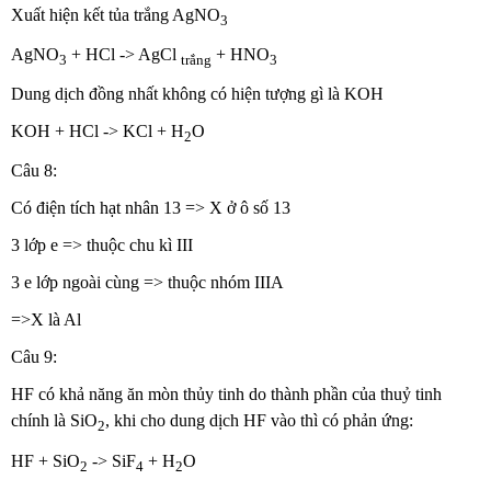
Xuất hiện kết tủa trắng AgNO
3
AgNO
+ HCl -> AgCl
+ HNO
3
trắng
3
Dung dịch đồng nhất không có hiện tượng gì là KOH
KOH + HCl -> KCl + H
O
2
Câu 8:
Có điện tích hạt nhân 13 => X ở ô số 13
3 lớp e => thuộc chu kì III
3 e lớp ngoài cùng => thuộc nhóm IIIA
=>X là Al
Câu 9:
HF có khả năng ăn mòn thủy tinh do thành phần của thuỷ tinh
chính là SiO
, khi cho dung dịch HF vào thì có phản ứng:
2
HF + SiO
-> SiF
+ H
O
2
4
2