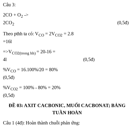
Câu 3:
2CO + O
->
2
2CO
(0,5đ)
2
Theo pthh ta có: V
= 2V
= 2.8
CO
CO2
=16l
=>V
= 20-16 =
CO2(trong hh)
4l (0,5đ)
%V
= 16.100%/20 = 80%
CO
(0,5đ)
%V
= 100% - 80% = 20%
CO2
(0,5đ)
ĐỀ 03: AXIT CACBONIC, MUỐI CACBONAT; BẢNG
TUẦN HOÀN
Câu 1 (4đ): Hoàn thành chuỗi phản ứng: