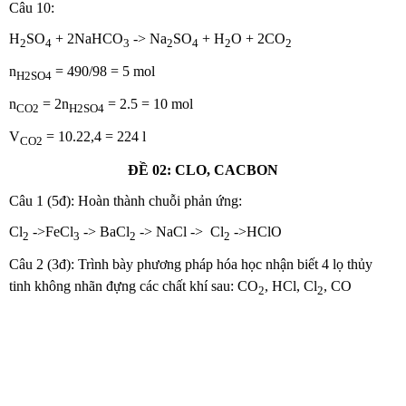
Câu 10:
H
SO
+ 2NaHCO
-> Na
SO
+ H
O + 2CO
2
4
3
2
4
2
2
n
= 490/98 = 5 mol
H2SO4
n
= 2n
= 2.5 = 10 mol
CO2
H2SO4
V
= 10.22,4 = 224 l
CO2
ĐỀ 02: CLO, CACBON
Câu 1 (5đ): Hoàn thành chuỗi phản ứng:
Cl
->FeCl
-> BaCl
-> NaCl -> Cl
->HClO
2
3
2
2
Câu 2 (3đ): Trình bày phương pháp hóa học nhận biết 4 lọ thủy
tinh không nhãn đựng các chất khí sau: CO
, HCl, Cl
, CO
2
2