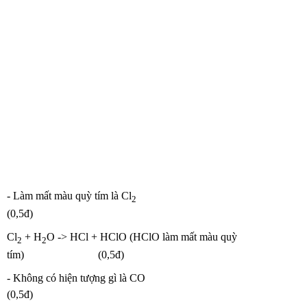
- Làm mất màu quỳ tím là Cl
2
(0,5đ)
Cl
+ H
O -> HCl + HClO (HClO làm mất màu quỳ
2
2
tím) (0,5đ)
- Không có hiện tượng gì là CO
(0,5đ)