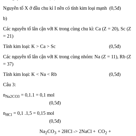
Nguyên tố X ở đầu chu kì I nên có tính kim loại mạnh (0,5đ)
b)
Các nguyên tố lân cận với K trong cùng chu kì: Ca (Z = 20), Sc (Z
= 21)
Tính kim loại: K > Ca > Sc (0,5đ)
Các nguyên tố lân cận với K trong cùng nhóm: Na (Z = 11), Rb (Z
= 37)
Tính kim loại: K < Na < Rb (0,5đ)
Câu 3:
n
= 0,1.1 = 0,1 mol
Na2CO3
(0,5đ)
n
= 0,1 .1,5 = 0,15 mol
HCl
(0,5đ)
Na
CO
+ 2HCl -> 2NaCl + CO
+
2
3
2