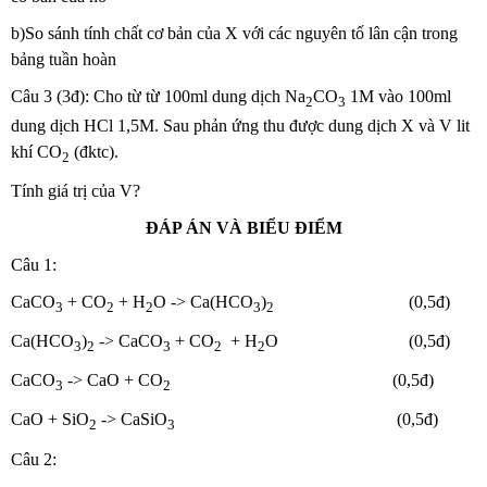
b)So sánh tính chất cơ bản của X với các nguyên tố lân cận trong
bảng tuần hoàn
Câu 3 (3đ): Cho từ từ 100ml dung dịch Na
CO
1M vào 100ml
2
3
dung dịch HCl 1,5M. Sau phản ứng thu được dung dịch X và V lit
khí CO
(đktc).
2
Tính giá trị của V?
ĐÁP ÁN VÀ BIỂU ĐIỂM
Câu 1:
CaCO
+ CO
+ H
O -> Ca(HCO
)
(0,5đ)
3
2
2
3
2
Ca(HCO
)
-> CaCO
+ CO
+ H
O (0,5đ)
3
2
3
2
2
CaCO
-> CaO + CO
(0,5đ)
3
2
CaO + SiO
-> CaSiO
(0,5đ)
2
3
Câu 2: