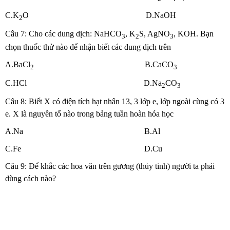
C.K
O D.NaOH
2
Câu 7: Cho các dung dịch: NaHCO
, K
S, AgNO
, KOH. Bạn
3
2
3
chọn thuốc thử nào để nhận biết các dung dịch trên
A.BaCl
B.CaCO
2
3
C.HCl D.Na
CO
2
3
Câu 8: Biết X có điện tích hạt nhân 13, 3 lớp e, lớp ngoài cùng có 3
e. X là nguyên tố nào trong bảng tuần hoàn hóa học
A.Na B.Al
C.Fe D.Cu
Câu 9: Để khắc các hoa văn trên gương (thủy tinh) người ta phải
dùng cách nào?