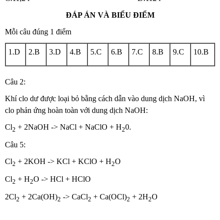
ĐÁP ÁN VÀ BIỂU ĐIỂM
Mỗi câu đúng 1 điểm
1.D
2.B
3.D
4.B
5.C
6.B
7.C
8.B
9.C
10.B
Câu 2:
Khí clo dư được loại bỏ bằng cách dẫn vào dung dịch NaOH, vì
clo phản ứng hoàn toàn với dung dịch NaOH:
Cl
+ 2NaOH -> NaCl + NaClO + H
0.
2
2
Câu 5:
Cl
+ 2KOH -> KCl + KClO + H
O
2
2
Cl
+ H
O -> HCl + HClO
2
2
2Cl
+ 2Ca(OH)
-> CaCl
+ Ca(OCl)
+ 2H
O
2
2
2
2
2