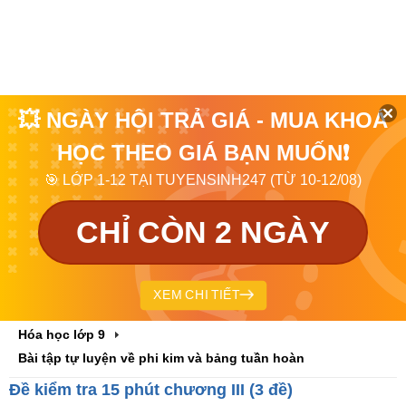
💥 NGÀY HỘI TRẢ GIÁ - MUA KHOÁ
HỌC THEO GIÁ BẠN MUỐN❗
🎯 LỚP 1-12 TẠI TUYENSINH247 (TỪ 10-12/08)
CHỈ CÒN 2 NGÀY
XEM CHI TIẾT
Hóa học lớp 9
Bài tập tự luyện về phi kim và bảng tuần hoàn
Đề kiểm tra 15 phút chương III (3 đề)