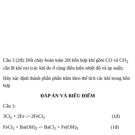
Câu 3 (2đ): Đốt cháy hoàn toàn 20l hỗn hợp khí gồm CO và CO
2
cần 8l khí oxi (các khí đo ở cùng điều kiện nhiệt độ và áp suất).
Hãy xác định thành phần phần trăm theo thể tích các khí trong hỗn
hợp
ĐÁP ÁN VÀ BIỂU ĐIỂM
Câu 1:
3Cl
+ 2Fe -> 2FeCl
(1đ)
2
3
FeCl
+ Ba(OH)
-> BaCl
+ Fe(OH)
(1đ)
3
2
2
3