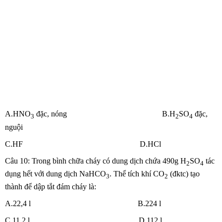
A.HNO
đặc, nóng B.H
SO
đặc,
3
2
4
nguội
C.HF D.HCl
Câu 10: Trong bình chữa cháy có dung dịch chứa 490g H
SO
tác
2
4
dụng hết với dung dịch NaHCO
. Thể tích khí CO
(đktc) tạo
3
2
thành để dập tắt đám cháy là:
A.22,4 l B.224 l
C.11,2 l D.112 l