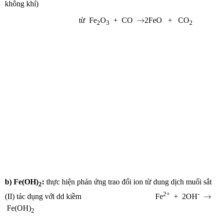
không khí)
→
→
từ Fe
O
+ CO
2FeO + CO
2
3
2
b) Fe(OH)
:
thực hiện phản ứng trao đổi ion từ dung dịch muối sắt
2
→
2+
-
→
(II) tác dụng với dd kiềm Fe
+ 2OH
Fe(OH)
2