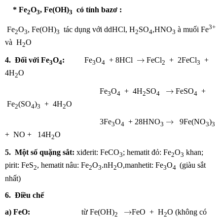
* Fe
O
, Fe(OH)
có tính bazơ :
2
3
3
3+
Fe
O
, Fe(OH)
tác dụng với ddHCl, H
SO
,HNO
à muối Fe
2
3
3
2
4
3
và H
O
2
→
→
4. Đối với Fe
O
:
Fe
O
+ 8HCl
FeCl
+ 2FeCl
+
3
4
3
4
2
3
4H
O
2
→
→
Fe
O
+ 4H
SO
FeSO
+
3
4
2
4
4
Fe
(SO
)
+ 4H
O
2
4
3
2
→
→
3Fe
O
+ 28HNO
9Fe(NO
)
3
4
3
3
3
+ NO + 14H
O
2
5. Một số quặng sắt:
xiđerit: FeCO
; hematit đỏ: Fe
O
khan;
3
2
3
pirit: FeS
, hematit nâu: Fe
O
.nH
O,manhetit: Fe
O
(giàu sắt
2
2
3
2
3
4
nhất)
6. Điều chế
→
→
a) FeO:
từ Fe(OH)
FeO + H
O (không có
2
2