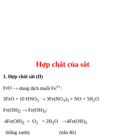
Hợp chất của sắt
1. Hợp chất sắt (II)
→
3+
→
FeO
dung dịch muối Fe
:
→
→
3FeO + 10 HNO
3Fe(NO
)
+ NO + 5H
O
3
3
3
2
→
→
Fe(OH)
Fe(OH)
:
2
3
→
→
4Fe(OH)
+ O
+ 2H
O
4Fe(OH)
2
2
2
3
(trắng xanh) (nâu đỏ)