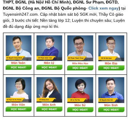
THPT, ĐGNL (Hà Nội/ Hồ Chí Minh), ĐGNL Sư Phạm, ĐGTD,
ĐGNL Bộ Công an, ĐGNL Bộ Quốc phòng
-
Click xem ngay
)
tại
Tuyensinh247.com.
Cập nhật bám sát bộ SGK mới, Thầy Cô giáo
giỏi, 3 bước chi tiết: Nền tảng lớp 12; Luyện thi chuyên sâu; Luyện
đề đủ dạng đáp ứng mọi kì thi.