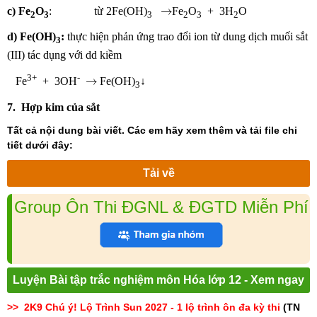
→
→
c) Fe
O
: từ 2Fe(OH)
Fe
O
+ 3H
O
2
3
3
2
3
2
d) Fe(OH)
:
thực hiện phản ứng trao đổi ion từ dung dịch muối sắt
3
(III) tác dụng với dd kiềm
→
3+
-
→
Fe
+ 3OH
Fe(OH)
↓
3
7. Hợp kim của sắt
Tất cả nội dung bài viết. Các em hãy xem thêm và tải file chi
tiết dưới đây:
Tải về
Group Ôn Thi ĐGNL & ĐGTD Miễn Phí
Luyện Bài tập trắc nghiệm môn Hóa lớp 12 - Xem ngay
>> 2K9 Chú ý! Lộ Trình Sun 2027 - 1 lộ trình ôn đa kỳ thi
(TN