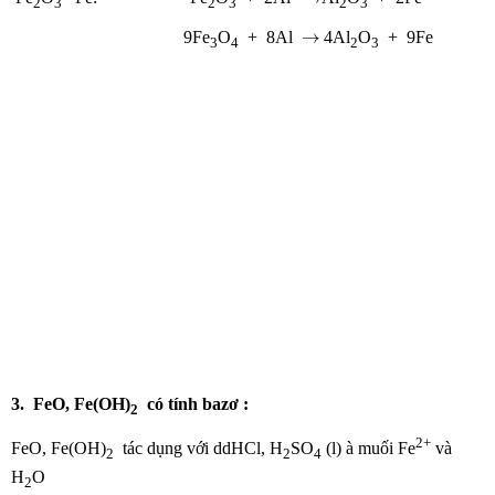
2
3
2
3
2
3
→
→
9Fe
O
+ 8Al
4Al
O
+ 9Fe
3
4
2
3
3. FeO, Fe(OH)
có tính bazơ :
2
2+
FeO, Fe(OH)
tác dụng với ddHCl, H
SO
(l) à muối Fe
và
2
2
4
H
O
2