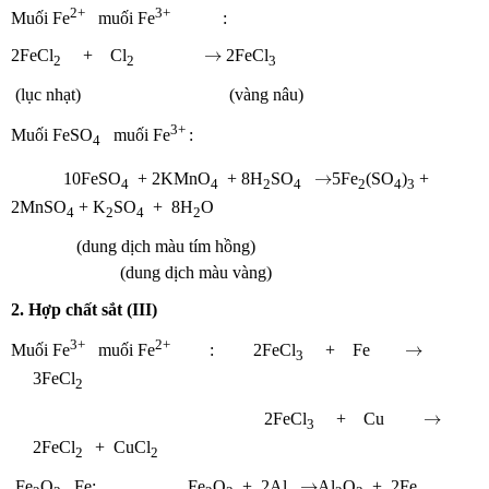
2+
3+
Muối Fe
muối Fe
:
→
→
2FeCl
+ Cl
2FeCl
2
2
3
(lục nhạt) (vàng nâu)
3+
Muối FeSO
muối Fe
:
4
→
→
10FeSO
+ 2KMnO
+ 8H
SO
5Fe
(SO
)
+
4
4
2
4
2
4
3
2MnSO
+ K
SO
+ 8H
O
4
2
4
2
(dung dịch màu tím hồng)
(dung dịch màu vàng)
2. Hợp chất sắt (III)
→
3+
2+
→
Muối Fe
muối Fe
: 2FeCl
+ Fe
3
3FeCl
2
→
→
2FeCl
+ Cu
3
2FeCl
+ CuCl
2
2
→
→
Fe
O
Fe: Fe
O
+ 2Al
Al
O
+ 2Fe