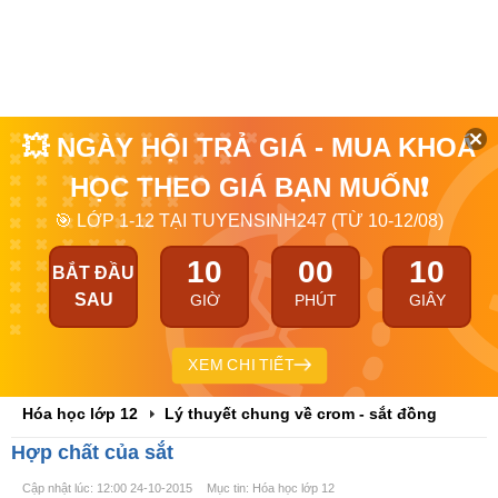
💥 NGÀY HỘI TRẢ GIÁ - MUA KHOÁ
HỌC THEO GIÁ BẠN MUỐN❗
🎯 LỚP 1-12 TẠI TUYENSINH247 (TỪ 10-12/08)
10
00
10
BẮT ĐẦU
SAU
GIỜ
PHÚT
GIÂY
XEM CHI TIẾT
Hóa học lớp 12
Lý thuyết chung về crom - sắt đồng
Hợp chất của sắt
Cập nhật lúc: 12:00 24-10-2015
Mục tin: Hóa học lớp 12