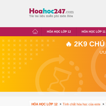
HÓA HỌC LỚP 12
HÓA HỌC LỚP 11
🔥 2K9 CHÚ
ƯU
HÓA HỌC LỚP 12
Tính chất hóa học của este