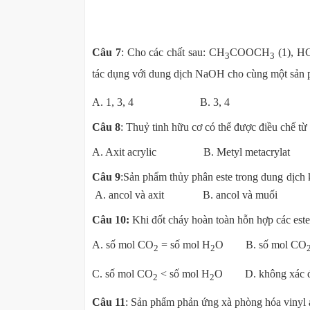
Câu 7
: Cho các chất sau: CH
COOCH
(1), 
3
3
tác dụng với dung dịch NaOH cho cùng một sản
A. 1, 3, 4 B. 3,
Câu 8
: Thuỷ tinh hữu cơ có thể được điều 
A. Axit acrylic B. Metyl metacryl
Câu 9
:
Sản phẩm thủy phân este 
A. ancol và axit B. ancol và mu
Câu 10:
Khi đốt cháy hoàn toàn hỗn hợp các este
A. số mol CO
= số mol H
O B. số mol CO
2
2
C. số mol CO
< số mol H
O D. không xác đ
2
2
Câu 11
: Sản phẩm phản ứng xà phòng hóa vinyl a