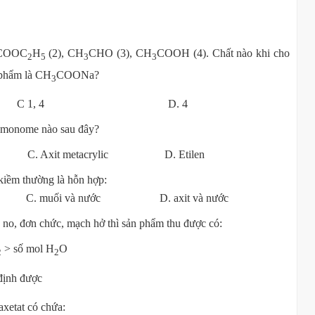
HCOOC
H
(2), CH
CHO (3), CH
COOH (4). Chất nào khi cho
2
5
3
3
 phẩm là CH
COONa?
3
 4 C 1, 4 D. 4
chế từ monome nào sau đây?
at C. Axit metacrylic D. Etilen
trong dung dịch kiềm thường là hỗn hợp:
ối C. muối và nước D. axit và nước
 no, đơn chức, mạch hở thì sản phẩm thu được có:
> số mol H
O
2
2
ịnh được
xetat có chứa: