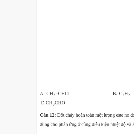
A. CH
=CHCl B. C
H
2
2
2
D.CH
CHO
3
Câu 12:
Đốt cháy hoàn toàn một lượng este no đơ
dùng cho phản ứng ở cùng điều kiện nhiệt độ và á