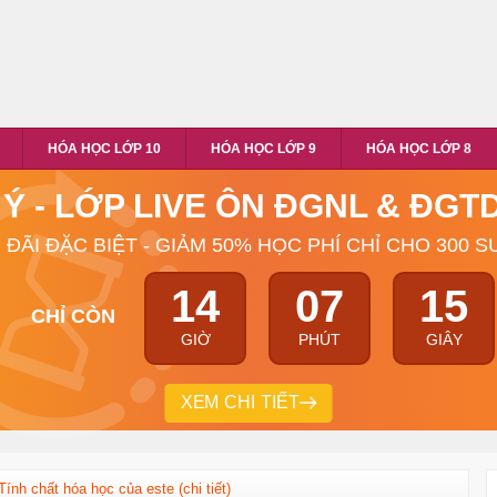
HÓA HỌC LỚP 10
HÓA HỌC LỚP 9
HÓA HỌC LỚP 8
 Ý - LỚP LIVE ÔN ĐGNL & ĐG
 ĐÃI ĐẶC BIỆT - GIẢM 50% HỌC PHÍ CHỈ CHO 300 S
14
07
14
CHỈ CÒN
GIỜ
PHÚT
GIÂY
XEM CHI TIẾT
Tính chất hóa học của este (chi tiết)