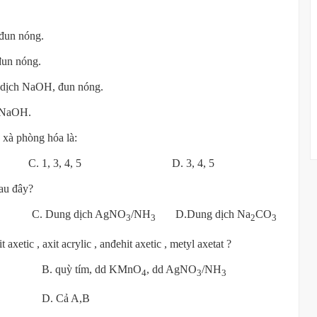
đun nóng.
un nóng.
dịch NaOH, đun nóng.
 NaOH.
 xà phòng hóa là:
 C. 1, 3, 4, 5 D. 3, 4, 5
sau đây?
ại C. Dung dịch AgNO
/NH
D.Dung dịch Na
CO
3
3
2
3
xetic , axit acrylic , anđehit axetic , metyl axetat ?
uỳ tím, dd KMnO
, dd AgNO
/NH
4
3
3
D. Cả A,B