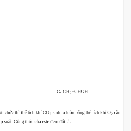
C. CH
=CHOH
2
n chức thì thể tích khí CO
sinh ra luôn bằng thể tích khí O
cần
2
2
p suất. Công thức của este đem đốt là: