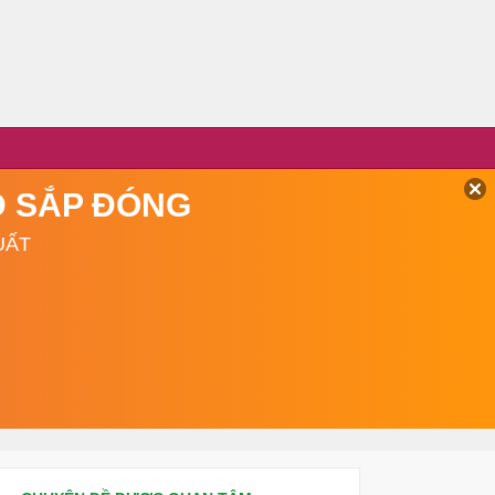
TD SẮP ĐÓNG
UẤT