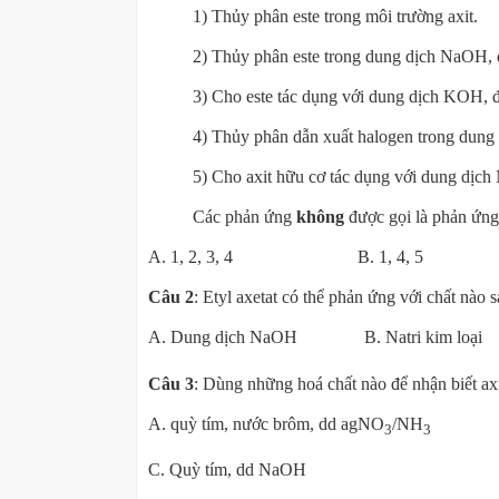
1) Thủy phân este trong môi trường axit.
2) Thủy phân este trong dung dịch NaOH, 
3) Cho este tác dụng với dung dịch KOH, đ
4) Thủy phân dẫn xuất halogen trong dung 
5) Cho axit hữu cơ tác dụng với dung dịch
Các phản ứng
không
được gọi là phản ứng
A. 1, 2, 3, 4 B. 1, 4, 5
Câu 2
: Etyl axetat có thể phản ứng với chất nào 
A. Dung dịch NaOH B. Natri kim lo
Câu 3
: Dùng những hoá chất nào để nhận biết axit a
A. quỳ tím, nước brôm, dd agNO
/NH
B. q
3
3
C. Quỳ tím, dd NaOH 