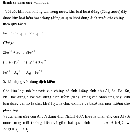
thành sẽ phản ứng với muối.
- Với các kim loại không tan trong nước, kim loại hoạt động (đứng trước) đẩy
được kim loại kém hoạt động (đứng sau) ra khỏi dung dịch muối của chúng
theo quy tắc α.
Fe + CuSO
→ FeSO
+ Cu
4
4
Chú ý:
3+
2+
2Fe
+ Fe → 3Fe
3+ →
2+
2+
Cu + 2Fe
Cu
+ 2Fe
2+
+
3+
Fe
+ Ag
→ Ag + Fe
5. Tác dụng với dung dịch kiềm
Các kim loại mà hiđroxit của chúng có tính lưỡng tính như Al, Zn, Be, Sn,
Pb…tác dụng được với dung dịch kiềm (đặc). Trong các phản ứng này, kim
loại đóng vai trò là chất khử, H
O là chất oxi hóa và bazơ làm môi trường cho
2
phản ứng
Ví dụ: phản ứng của Al với dung dịch NaOH được hiểu là phản ứng của Al với
nước trong môi trường kiềm và gồm hai quá trình: 2Al + 6H
O →
2
2Al(OH)
+ 3H
3
2