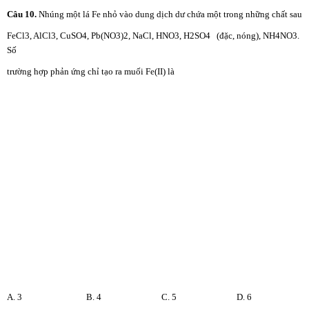
Câu
10.
Nhúng một lá Fe nhỏ vào dung dịch dư chứa một trong những chất sau
FeCl3, AlCl3, CuSO4, Pb(NO3)2, NaCl, HNO3, H2SO4 (đặc, nóng), NH4NO3.
Số
trường hợp phản ứng chỉ tạo ra muối Fe(II) là
A. 3 B. 4 C. 5 D. 6