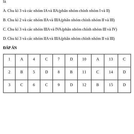
là
A. Chu kì 3 và các nhóm IA và IIA (phân nhóm chính nhóm I và II)
B. Chu kì 2 và các nhóm IIA và IIIA (phân nhóm chính nhóm II và III)
C. Chu kì 3 và các nhóm IIIA và IVA (phân nhóm chính nhóm III và IV)
D. Chu kì 3 và các nhóm IIA và IIIA (phân nhóm chính nhóm II và III)
ĐÁP ÁN
1
A
4
C
7
D
10
A
13
C
2
B
5
D
8
B
11
C
14
D
3
C
6
C
9
D
12
B
15
D