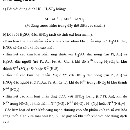
a) Đối với dung dịch HCl, H
SO
loãng:
2
4
+
+
M + nH
→ Mn
+ n/2H
2
(M đứng trước hiđro trong dãy thế điện cực chuẩn)
b) Đối với H
SO
đặc, HNO
(axit có tính oxi hóa mạnh):
2
4
3
- Kim loại thể hiện nhiều số oxi hóa khác nhau khi phản ứng với H
SO
đặc,
2
4
HNO
sẽ đạt số oxi hóa cao nhất
3
- Hầu hết các kim loại phản ứng được với H
SO
đặc nóng (trừ Pt, Au) và
2
4
+6
H
SO
đặc nguội (trừ Pt, Au, Fe, Al, Cr…), khi đó S
trong H
SO
bị khử
2
4
2
4
+4
o
-2
thành S
(SO
) ; S
hoặc S
(H
S)
2
2
- Hầu hết các kim loại phản ứng được với HNO
đặc nóng (trừ Pt, Au) và
3
+5
HNO
đặc nguội (trừ Pt, Au, Fe, Al, Cr…), khi đó N
trong HNO
bị khử thành
3
3
+4
N
(NO
)
2
- Hầu hết các kim loại phản ứng được với HNO
loãng (trừ Pt, Au), khi đó
3
+5
+2
+1
o
-3
N
trong HNO
bị khử thành N
(NO) ; N
(N
O) ; N
(N
) hoặc N
(NH
+)
3
2
2
4
- Các kim loại có tính khử càng mạnh thường cho sản phẩm khử có số oxi hóa
càng thấp. Các kim loại như Na, K…sẽ gây nổ khi tiếp xúc với các dung dịch
axit