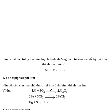
Tính chất đặc trưng của kim loại là tính khử (nguyên tử kim loại dễ bị oxi hóa
thành ion dương):
+
M → Mn
+ ne
1. Tác dụng với phi kim
Hầu hết các kim loại khử được phi kim điển hình thành ion âm
Ví dụ: 4Al + 3O
2Al
O
2
2
3
2Fe + 3Cl
2FeCl
2
3
Hg + S → HgS
2. Tác dụng với axit