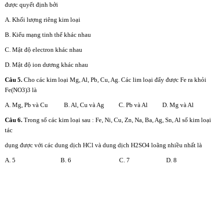
được quyết định bởi
A. Khối lượng riêng kim loại
B. Kiểu mạng tinh thể khác nhau
C. Mật độ electron khác nhau
D. Mật độ ion dương khác nhau
Câu 5.
Cho các kim loại Mg, Al, Pb, Cu, Ag. Các lim loại đẩy được Fe ra khỏi
Fe(NO3)3 là
A. Mg, Pb và Cu B. Al, Cu và Ag C. Pb và Al D. Mg và Al
Câu 6.
Trong số các kim loại sau : Fe, Ni, Cu, Zn, Na, Ba, Ag, Sn, Al số kim loại
tác
dụng được với các dung dịch HCl và dung dịch H2SO4 loãng nhiều nhất là
A. 5 B. 6 C. 7 D. 8