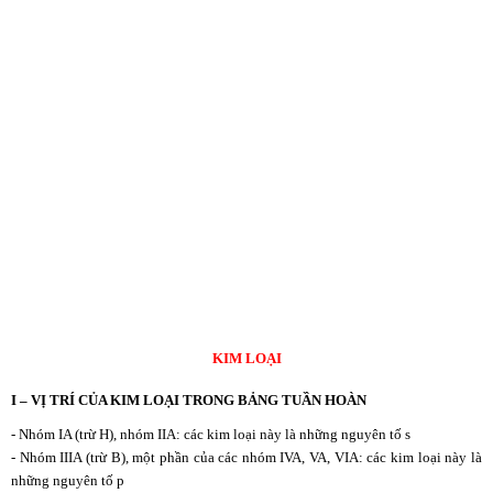
KIM LOẠI
I – VỊ TRÍ CỦA KIM LOẠI TRONG BẢNG TUẦN HOÀN
- Nhóm IA (trừ H), nhóm IIA: các kim loại này là những nguyên tố s
- Nhóm IIIA (trừ B), một phần của các nhóm IVA, VA, VIA: các kim loại này là
những nguyên tố p