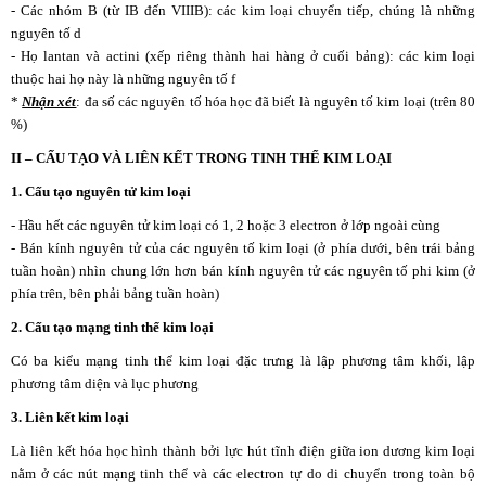
- Các nhóm B (từ IB đến VIIIB): các kim loại chuyển tiếp, chúng là những
nguyên tố d
- Họ lantan và actini (xếp riêng thành hai hàng ở cuối bảng): các kim loại
thuộc hai họ này là những nguyên tố f
*
Nhận xét
: đa số các nguyên tố hóa học đã biết là nguyên tố kim loại (trên 80
%)
II – CẤU TẠO VÀ LIÊN KẾT TRONG TINH THỂ KIM LOẠI
1. Cấu tạo nguyên tử kim loại
- Hầu hết các nguyên tử kim loại có 1, 2 hoặc 3 electron ở lớp ngoài cùng
- Bán kính nguyên tử của các nguyên tố kim loại (ở phía dưới, bên trái bảng
tuần hoàn) nhìn chung lớn hơn bán kính nguyên tử các nguyên tố phi kim (ở
phía trên, bên phải bảng tuần hoàn)
2. Cấu tạo mạng tinh thể kim loại
Có ba kiểu mạng tinh thể kim loại đặc trưng là lập phương tâm khối, lập
phương tâm diện và lục phương
3. Liên kết kim loại
Là liên kết hóa học hình thành bởi lực hút tĩnh điện giữa ion dương kim loại
nằm ở các nút mạng tinh thể và các electron tự do di chuyển trong toàn bộ