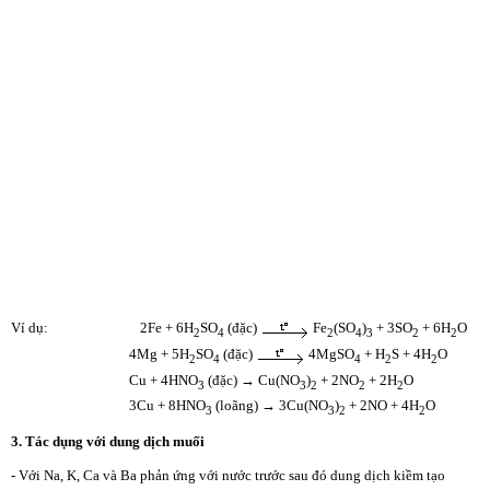
Ví dụ: 2Fe + 6H
SO
(đặc)
Fe
(SO
)
+ 3SO
+ 6H
O
2
4
2
4
3
2
2
4Mg + 5H
SO
(đặc)
4MgSO
+ H
S + 4H
O
2
4
4
2
2
Cu + 4HNO
(đặc) → Cu(NO
)
+ 2NO
+ 2H
O
3
3
2
2
2
3Cu + 8HNO
(loãng) → 3Cu(NO
)
+ 2NO + 4H
O
3
3
2
2
3. Tác dụng với dung dịch muối
- Với Na, K, Ca và Ba phản ứng với nước trước sau đó dung dịch kiềm tạo