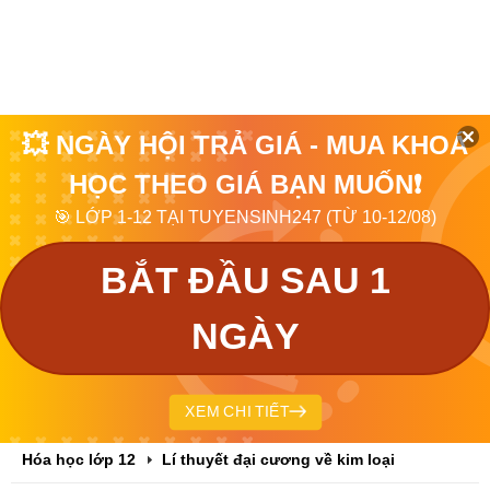
💥 NGÀY HỘI TRẢ GIÁ - MUA KHOÁ
HỌC THEO GIÁ BẠN MUỐN❗
🎯 LỚP 1-12 TẠI TUYENSINH247 (TỪ 10-12/08)
BẮT ĐẦU SAU 1
NGÀY
XEM CHI TIẾT
Hóa học lớp 12
Lí thuyết đại cương về kim loại