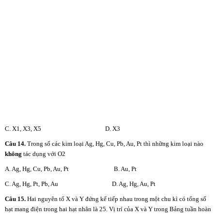
C. X1, X3, X5 D. X3
Câu 14.
Trong số các kim loại Ag, Hg, Cu, Pb, Au, Pt thì những kim loại nào
không
tác dụng với O2
A. Ag, Hg, Cu, Pb, Au, Pt B. Au, Pt
C. Ag, Hg, Pt, Pb, Au D. Ag, Hg, Au, Pt
Câu 15.
Hai nguyên tố X và Y đứng kế tiếp nhau trong một chu kì có tổng số
hạt mang điện trong hai hạt nhân là 25. Vị trí của X và Y trong Bảng tuần hoàn