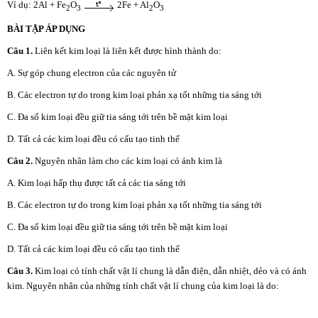
Ví dụ: 2Al + Fe
O
2Fe + Al
O
2
3
2
3
BÀI TẬP ÁP DỤNG
Câu 1.
Liên kết kim loại là liên kết được hình thành do:
A. Sự góp chung electron của các nguyên tử
B. Các electron tự do trong kim loại phản xạ tốt những tia sáng tới
C. Đa số kim loại đều giữ tia sáng tới trên bề mặt kim loại
D. Tất cả các kim loại đều có cấu tạo tinh thể
Câu 2.
Nguyên nhân làm cho các kim loại có ánh kim là
A. Kim loại hấp thụ được tất cả các tia sáng tới
B. Các electron tự do trong kim loại phản xạ tốt những tia sáng tới
C. Đa số kim loại đều giữ tia sáng tới trên bề mặt kim loại
D. Tất cả các kim loại đều có cấu tạo tinh thể
Câu 3.
Kim loại có tính chất vật lí chung là dẫn điện, dẫn nhiệt, dẻo và có ánh
kim. Nguyên nhân của những tính chất vật lí chung của kim loại là do: