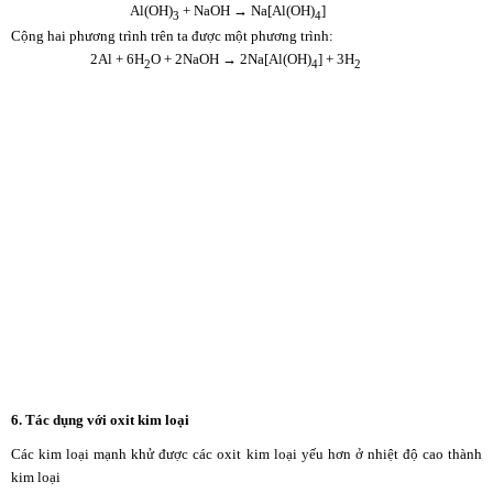
Al(OH)
+ NaOH → Na[Al(OH)
]
3
4
Cộng hai phương trình trên ta được một phương trình:
2Al + 6H
O + 2NaOH → 2Na[Al(OH)
] + 3H
2
4
2
6. Tác dụng với oxit kim loại
Các kim loại mạnh khử được các oxit kim loại yếu hơn ở nhiệt độ cao thành
kim loại