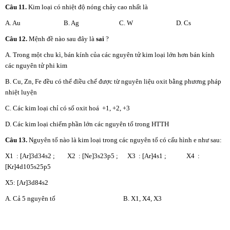
Câu
11.
Kim loại có nhiệt độ nóng chảy cao nhất là
A. Au B. Ag C. W D. Cs
Câu 12.
Mệnh đề nào sau đây là
sai
?
A. Trong một chu kì, bán kính của các nguyên tử kim loại lớn hơn bán kính
các nguyên tử phi kim
B. Cu, Zn, Fe đều có thể điều chế được từ nguyên liệu oxit bằng phương pháp
nhiệt luyện
C. Các kim loại chỉ có số oxit hoá +1, +2, +3
D. Các kim loại chiếm phần lớn các nguyên tố trong HTTH
Câu 13.
Nguyên tố nào là kim loại trong các nguyên tố có cấu hình e như sau:
X1 : [Ar]3d34s2 ; X2 : [Ne]3s23p5 ; X3 : [Ar]4s1 ; X4 :
[Kr]4d105s25p5
X5: [Ar]3d84s2
A. Cả 5 nguyên tố B. X1, X4, X3