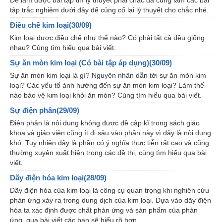
Để làm được bài tập thì lý thuyết phải chắc đã cùng làm các bài
tập trắc nghiệm dưới đây để củng cố lại lý thuyết cho chắc nhé.
Điều chế kim loại(30/09)
Kim loại được điều chế như thế nào? Có phải tất cả đều giống
nhau? Cùng tìm hiểu qua bài viết.
Sự ăn mòn kim loại (Có bài tập áp dụng)(30/09)
Sự ăn mòn kim loại là gì? Nguyên nhân dẫn tới sự ăn mòn kim
loại? Các yếu tố ảnh hưởng đến sự ăn mòn kim loại? Làm thế
nào bảo vệ kim loại khỏi ăn mòn? Cùng tìm hiểu qua bài viết.
Sự điện phân(29/09)
Điện phân là nội dung không được đề cập kĩ trong sách giáo
khoa và giáo viên cũng ít đi sâu vào phần này vì đây là nội dung
khó. Tuy nhiên đây là phần có ý nghĩa thực tiễn rất cao và cũng
thường xuyên xuất hiện trong các đề thi, cùng tìm hiểu qua bài
viết.
Dãy điện hóa kim loại(28/09)
Dãy điện hóa của kim loại là công cụ quan trọng khi nghiên cứu
phản ứng xảy ra trong dung dịch của kim loại. Dựa vào dãy điện
hóa ta xác định được chất phản ứng và sản phẩm của phản
ứng, qua bài viết các bạn sẽ hiểu rõ hơn.