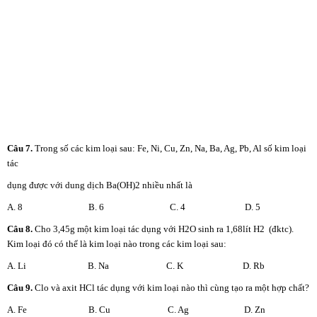
Câu 7.
Trong số các kim loại sau: Fe, Ni, Cu, Zn, Na, Ba, Ag, Pb, Al số kim loại
tác
dụng được với dung dịch Ba(OH)2 nhiều nhất là
A. 8 B. 6 C. 4 D. 5
Câu 8.
Cho 3,45g một kim loại tác dụng với H2O sinh ra 1,68lít H2 (đktc).
Kim loại đó có thể là kim loại nào trong các kim loại sau:
A. Li B. Na C. K D. Rb
Câu
9.
Clo và axit HCl tác dụng với kim loại nào thì cùng tạo ra một hợp chất?
A. Fe B. Cu C. Ag D. Zn