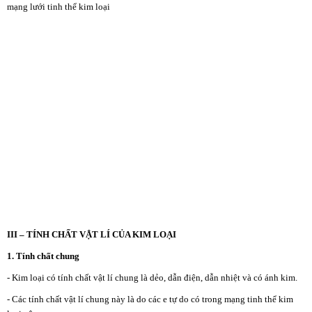
mạng lưới tinh thể kim loại
III – TÍNH CHẤT VẬT LÍ CỦA KIM LOẠI
1. Tính chất chung
- Kim loại có tính chất vật lí chung là dẻo, dẫn điện, dẫn nhiệt và có ánh kim.
- Các tính chất vật lí chung này là do các e tự do có trong mạng tinh thể kim