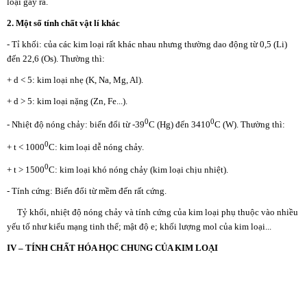
loại gây ra.
2. Một số tính chất vật lí khác
- Tỉ khối: của các kim loại rất khác nhau nhưng thường dao động từ 0,5 (Li)
đến 22,6 (Os). Thường thì:
+ d < 5: kim loại nhẹ (K, Na, Mg, Al).
+ d > 5: kim loại nặng (Zn, Fe...).
0
0
- Nhiệt độ nóng chảy: biến đổi từ -39
C (Hg) đến 3410
C (W). Thường thì:
0
+ t < 1000
C: kim loại dễ nóng chảy.
0
+ t > 1500
C: kim loại khó nóng chảy (kim loại chịu nhiệt).
- Tính cứng: Biến đổi từ mềm đến rất cứng.
Tỷ khối, nhiệt độ nóng chảy và tính cứng của kim loại phụ thuộc vào nhiều
yếu tố như kiểu mạng tinh thể; mật độ e; khối lượng mol của kim loại...
IV – TÍNH CHẤT HÓA HỌC CHUNG CỦA KIM LOẠI