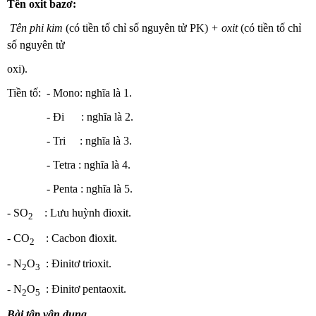
Tên oxit bazơ:
Tên phi kim
(có tiền tố chỉ số nguyên tử
PK)
+ oxit
(có tiền tố chỉ
số nguyên tử
oxi).
Tiền tố: - Mono: nghĩa là 1.
- Đi : nghĩa là 2.
- Tri : nghĩa là 3.
- Tetra : nghĩa là 4.
- Penta : nghĩa là 5.
- SO
: Lưu huỳnh đioxit.
2
- CO
: Cacbon đioxit.
2
- N
O
: Đinitơ trioxit.
2
3
- N
O
: Đinitơ pentaoxit.
2
5
Bài tập vận dụng