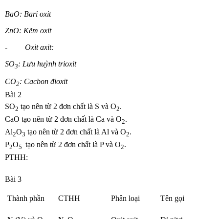
BaO: Bari oxit
ZnO: Kẽm oxit
-
Oxit axit:
SO
: Lưu huỳnh trioxit
3
CO
: Cacbon đioxit
2
Bài 2
SO
tạo nên từ 2 đơn chất là S và O
.
2
2
CaO tạo nên từ 2 đơn chất là Ca và O
.
2
Al
O
tạo nên từ 2 đơn chất là Al và O
.
2
3
2
P
O
tạo nên từ 2 đơn chất là P và O
.
2
5
2
PTHH:
Bài 3
Thành phần
CTHH
Phân loại
Tên gọi