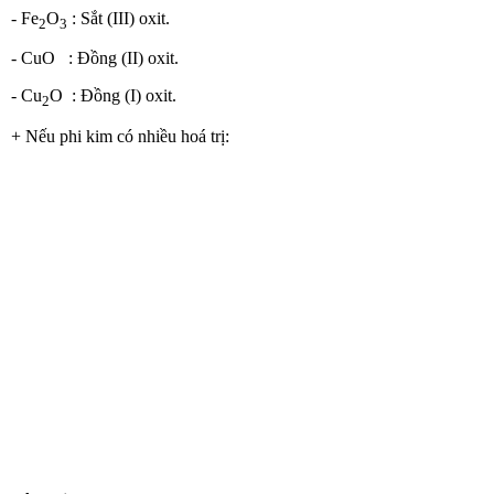
- Fe
O
: Sắt (III) oxit.
2
3
- CuO : Đồng (II) oxit.
- Cu
O : Đồng (I) oxit.
2
+ Nếu phi kim có nhiều hoá trị: