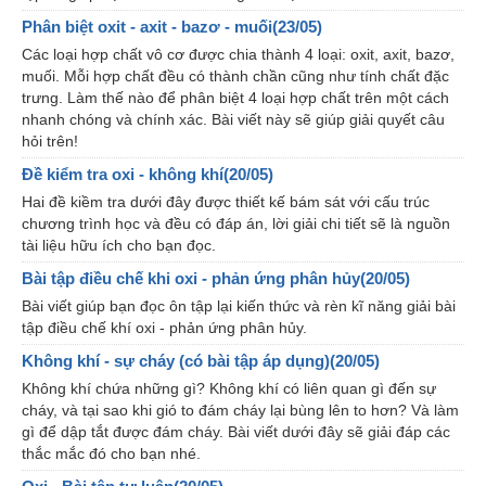
Phân biệt oxit - axit - bazơ - muối(23/05)
Các loại hợp chất vô cơ được chia thành 4 loại: oxit, axit, bazơ,
muối. Mỗi hợp chất đều có thành chần cũng như tính chất đặc
trưng. Làm thế nào để phân biệt 4 loại hợp chất trên một cách
nhanh chóng và chính xác. Bài viết này sẽ giúp giải quyết câu
hỏi trên!
Đề kiểm tra oxi - không khí(20/05)
Hai đề kiềm tra dưới đây được thiết kế bám sát với cấu trúc
chương trình học và đều có đáp án, lời giải chi tiết sẽ là nguồn
tài liệu hữu ích cho bạn đọc.
Bài tập điều chế khi oxi - phản ứng phân hủy(20/05)
Bài viết giúp bạn đọc ôn tập lại kiến thức và rèn kĩ năng giải bài
tập điều chế khí oxi - phản ứng phân hủy.
Không khí - sự cháy (có bài tập áp dụng)(20/05)
Không khí chứa những gì? Không khí có liên quan gì đến sự
cháy, và tại sao khi gió to đám cháy lại bùng lên to hơn? Và làm
gì để dập tắt được đám cháy. Bài viết dưới đây sẽ giải đáp các
thắc mắc đó cho bạn nhé.