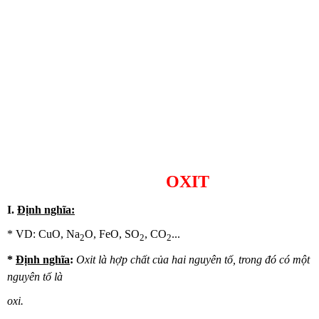
OXIT
I.
Định nghĩa:
* VD: CuO, Na
O, FeO, SO
, CO
...
2
2
2
*
Định nghĩa
:
Oxit là hợp chất của hai nguyên tố, trong đó có một
nguyên tố là
oxi.