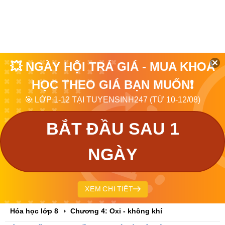
💥 NGÀY HỘI TRẢ GIÁ - MUA KHOÁ
HỌC THEO GIÁ BẠN MUỐN❗
🎯 LỚP 1-12 TẠI TUYENSINH247 (TỪ 10-12/08)
BẮT ĐẦU SAU 1
NGÀY
XEM CHI TIẾT
Hóa học lớp 8
Chương 4: Oxi - không khí