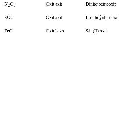
N
O
Oxit axit
Đinitơ pentaoxit
2
5
SO
Oxit axit
Lưu huỳnh trioxit
3
FeO
Oxit bazo
Sắt (II) oxit