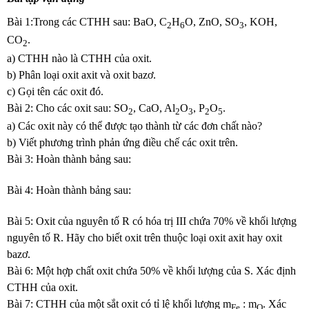
Bài 1:Trong các CTHH sau: BaO, C
H
O, ZnO, SO
, KOH,
2
6
3
CO
.
2
a) CTHH nào là CTHH của oxit.
b) Phân loại oxit axit và oxit bazơ.
c) Gọi tên các oxit đó.
Bài 2: Cho các oxit sau: SO
, CaO, Al
O
, P
O
.
2
2
3
2
5
a) Các oxit này có thể được tạo thành từ các đơn chất nào?
b) Viết phương trình phản ứng điều chế các oxit trên.
Bài 3: Hoàn thành bảng sau:
Bài 4: Hoàn thành bảng sau:
Bài 5: Oxit của nguyên tố R có hóa trị III chứa 70% về khối lượng
nguyên tố R. Hãy cho biết oxit trên thuộc loại oxit axit hay oxit
bazơ.
Bài 6: Một hợp chất oxit chứa 50% về khối lượng của S. Xác định
CTHH của oxit.
Bài 7: CTHH của một sắt oxit có tỉ lệ khối lượng m
: m
. Xác
Fe
O