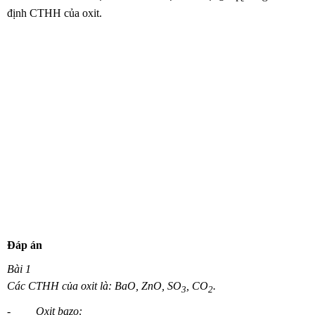
định CTHH của oxit.
Đáp án
Bài 1
Các CTHH của oxit là: BaO, ZnO, SO
, CO
.
3
2
-
Oxit bazo: