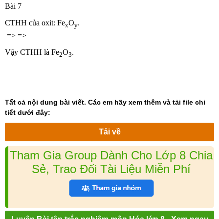
Bài 7
CTHH của oxit: Fe
O
.
x
y
=> =>
Vậy CTHH là Fe
O
.
2
3
Tất cả nội dung bài viết. Các em hãy xem thêm và tải file chi
tiết dưới đây:
Tải về
Tham Gia Group Dành Cho Lớp 8 Chia
Sẻ, Trao Đổi Tài Liệu Miễn Phí