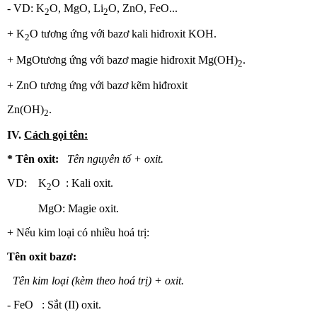
- VD: K
O, MgO, Li
O, ZnO, FeO...
2
2
+ K
O tương ứng với bazơ kali hiđroxit KOH.
2
+ MgOtương ứng với bazơ magie hiđroxit Mg(OH)
.
2
+ ZnO tương ứng với bazơ kẽm hiđroxit
Zn(OH)
.
2
IV.
Cách gọi tên:
* Tên oxit:
Tên nguyên tố + oxit.
VD: K
O : Kali oxit.
2
MgO: Magie oxit.
+ Nếu kim loại có nhiều hoá trị:
Tên oxit bazơ:
Tên kim loại (kèm theo hoá trị) + oxit.
- FeO : Sắt (II) oxit.