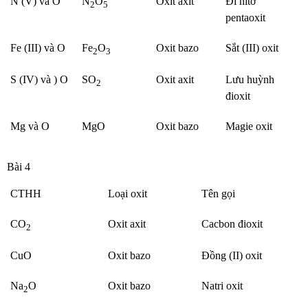
N (V) và O
N
O
Oxit axit
Đi nitơ
2
5
pentaoxit
Fe (III) và O
Fe
O
Oxit bazo
Sắt (III) oxit
2
3
S (IV) và ) O
SO
Oxit axit
Lưu huỳnh
2
đioxit
Mg và O
MgO
Oxit bazo
Magie oxit
Bài 4
CTHH
Loại oxit
Tên gọi
CO
Oxit axit
Cacbon đioxit
2
CuO
Oxit bazo
Đồng (II) oxit
Na
O
Oxit bazo
Natri oxit
2