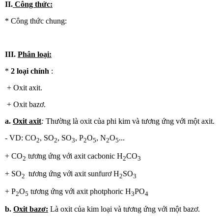
II.
Công thức:
* Công thức chung:
III.
Phân loại:
*
2 loại chính
:
+ Oxit axit.
+ Oxit bazơ.
a.
Oxit axit
:
Thường là oxit của phi kim và tương ứng với một axit.
- VD: CO
, SO
, SO
, P
O
, N
O
...
2
2
3
2
5
2
5
+ CO
tương ứng với axit cacbonic H
CO
2
2
3
+ SO
tương ứng với axit sunfurơ H
SO
2
2
3
+ P
O
tương ứng với axit photphoric H
PO
2
5
3
4
b.
Oxit bazơ:
Là oxit của kim loại và tương ứng với một bazơ.