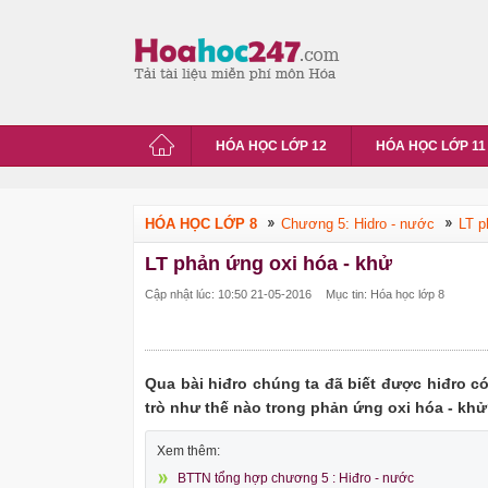
HÓA HỌC LỚP 12
HÓA HỌC LỚP 11
HÓA HỌC LỚP 8
Chương 5: Hidro - nước
LT p
LT phản ứng oxi hóa - khử
Cập nhật lúc: 10:50 21-05-2016
Mục tin: Hóa học lớp 8
Qua bài hiđro chúng ta đã biết được hiđro c
trò như thế nào trong phản ứng oxi hóa - kh
Xem thêm:
BTTN tổng hợp chương 5 : Hiđro - nước