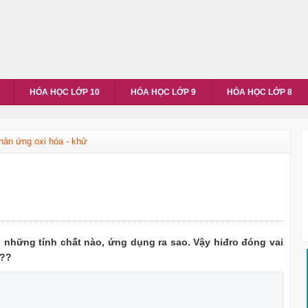
HÓA HỌC LỚP 10
HÓA HỌC LỚP 9
HÓA HỌC LỚP 8
hản ứng oxi hóa - khử
ó những tính chất nào, ứng dụng ra sao. Vậy hiđro đóng vai
ử??