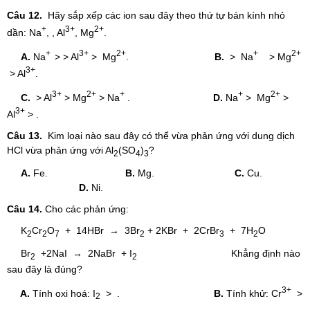
Câu 12.
Hãy sắp xếp các ion sau đây theo thứ tự bán kính nhỏ
+
3+
2+
dần: Na
, , Al
, Mg
.
+
3+
2+
+
2+
A.
Na
> > Al
> Mg
.
B.
> Na
> Mg
3+
> Al
.
3+
2+
+
+
2+
C.
> Al
> Mg
> Na
.
D.
Na
> Mg
>
3+
Al
> .
Câu 13.
Kim loại nào sau đây có thể vừa phản ứng với dung dịch
HCl vừa phản ứng với Al
(SO
)
?
2
4
3
A.
Fe.
B.
Mg.
C.
Cu.
D.
Ni.
Câu 14.
Cho các phản ứng:
K
Cr
O
+ 14HBr → 3Br
+ 2KBr + 2CrBr
+ 7H
O
2
2
7
2
3
2
Br
+2NaI → 2NaBr + I
Khẳng định nào
2
2
sau đây là đúng?
3+
A.
Tính oxi hoá: I
> .
B.
Tính khử: Cr
>
2