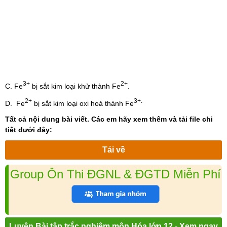
3+
2+
C. Fe
bị sắt kim loại khử thành Fe
.
2+
3+.
D. Fe
bị sắt kim loại oxi hoá thành Fe
Tất cả nội dung bài viết. Các em hãy xem thêm và tải file chi
tiết dưới đây:
Tải về
Group Ôn Thi ĐGNL & ĐGTD Miễn Phí
Luyện Bài tập trắc nghiệm môn Hóa lớp 12 - Xem ngay