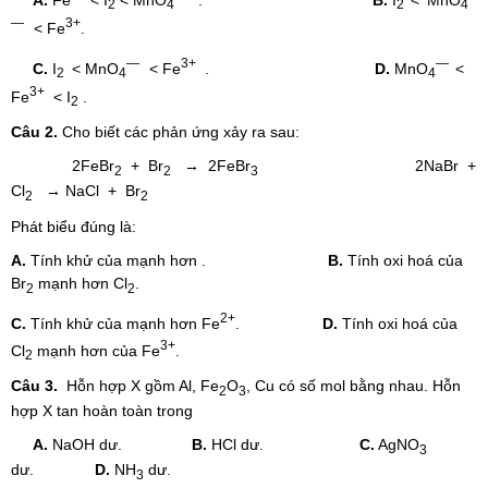
2
4
2
4
—
3+
< Fe
.
—
3+
—
C.
I
< MnO
< Fe
.
D.
MnO
<
2
4
4
3+
Fe
< I
.
2
Câu 2.
Cho biết các phản ứng xảy ra sau:
2FeBr
+ Br
→ 2FeBr
2NaBr +
2
2
3
Cl
→ NaCl + Br
2
2
Phát biểu đúng là:
A.
Tính khử của mạnh hơn .
B.
Tính oxi hoá của
Br
mạnh hơn Cl
.
2
2
2+
C.
Tính khử của mạnh hơn Fe
.
D.
Tính oxi hoá của
3+
Cl
mạnh hơn
của Fe
.
2
Câu 3.
Hỗn hợp X gồm Al, Fe
O
, Cu có số mol bằng nhau. Hỗn
2
3
hợp X tan hoàn toàn trong
A.
NaOH dư.
B.
HCl dư.
C.
AgNO
3
dư.
D.
NH
dư.
3