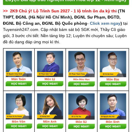
>> 2K9 Chú ý! Lộ Trình Sun 2027 - 1 lộ trình ôn đa kỳ thi
(TN
THPT, ĐGNL (Hà Nội/ Hồ Chí Minh), ĐGNL Sư Phạm, ĐGTD,
ĐGNL Bộ Công an, ĐGNL Bộ Quốc phòng
-
Click xem ngay
)
tại
Tuyensinh247.com.
Cập nhật bám sát bộ SGK mới, Thầy Cô giáo
giỏi, 3 bước chi tiết: Nền tảng lớp 12; Luyện thi chuyên sâu; Luyện
đề đủ dạng đáp ứng mọi kì thi.