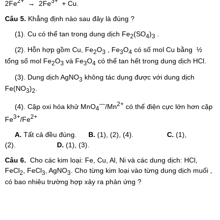
2+
3+
2Fe
→ 2Fe
+ Cu.
Câu 5.
Khẳng định nào sau đây là đúng ?
(1). Cu có thể tan trong dung dịch Fe
(SO
)
.
2
4
3
(2). Hỗn hợp gồm Cu, Fe
O
, Fe
O
có số mol Cu bằng ½
2
3
3
4
tổng số mol Fe
O
và Fe
O
có thể tan hết trong dung dịch HCl.
2
3
3
4
(3). Dung dịch AgNO
không tác dụng được với dung dịch
3
Fe(NO
)
.
3
2
—
2+
(4). Cặp oxi hóa khử MnO
/Mn
có thế điện cực lớn hơn cặp
4
3+
2+
Fe
/Fe
A.
Tất cả đều đúng.
B.
(1), (2), (4).
C.
(1),
(2).
D.
(1), (3).
Câu 6.
Cho các kim loại: Fe, Cu, Al, Ni và các dung dịch: HCl,
FeCl
, FeCl
, AgNO
. Cho từng kim loại vào từng dung dịch muối ,
2
3
3
có bao nhiêu trường hợp xảy ra phản ứng ?