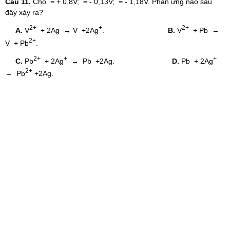
Câu 11.
Cho = + 0,8V; = - 0,13V; = - 1,18V. Phản ứng nào sau
đây xảy ra?
2+
+
2+
A.
V
+ 2Ag → V +2Ag
.
B.
V
+ Pb →
2+
V + Pb
.
2+
+
+
C.
Pb
+ 2Ag
→ Pb +2Ag.
D.
Pb + 2Ag
2+
→ Pb
+2Ag.