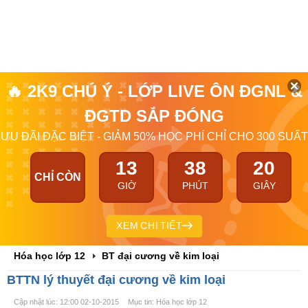
🔥 2K9 CHÚ Ý - LỚP LIVE ÔN ĐGNL &
ĐGTD SẮP ĐÓNG
ƯU ĐÃI ĐẶC BIỆT - GIẢM 50% HỌC PHÍ CHỈ CHO 300 SUẤT
13
38
20
CHỈ CÒN
GIỜ
PHÚT
GIÂY
XEM CHI TIẾT
Hóa học lớp 12
BT đại cương về kim loại
BTTN lý thuyết đại cương về kim loại
Cập nhật lúc: 12:00 02-10-2015
Mục tin: Hóa học lớp 12