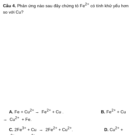
2+
Câu 4.
Phản ứng nào sau đây chứng tỏ Fe
có tính khử yếu hơn
so với Cu?
2+
2+
2+
A.
Fe + Cu
→ Fe
+ Cu
.
B.
Fe
+ Cu
2+
→ Cu
+ Fe.
3+
2+
2+
2+
C.
2Fe
+ Cu
→ 2Fe
+ Cu
.
D.
Cu
+