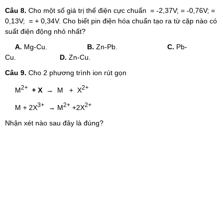
Câu 8.
Cho một số giá trị thế điện cực chuẩn = -2,37V; = -0,76V; =
0,13V; = + 0,34V. Cho biết pin điện hóa chuẩn tạo ra từ cặp nào có
suất điện động nhỏ nhất?
A.
Mg-Cu.
B.
Zn-Pb.
C.
Pb-
Cu.
D.
Zn-Cu.
Câu 9.
Cho 2 phương trình ion rút gọn
2+
2+
M
+ X
→ M + X
3+
2+
2+
M + 2X
→ M
+2X
Nhận xét nào sau đây là đúng?