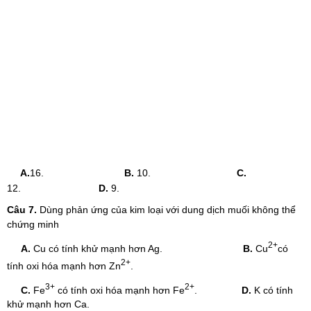
A.
16.
B.
10.
C.
12.
D.
9.
Câu 7.
Dùng phản ứng của kim loại với dung dịch muối không thể
chứng minh
2+
A.
Cu có tính khử mạnh hơn Ag.
B.
Cu
có
2+
tính oxi hóa mạnh hơn Zn
.
3+
2+
C.
Fe
có tính oxi hóa mạnh hơn Fe
.
D.
K có tính
khử mạnh hơn Ca.