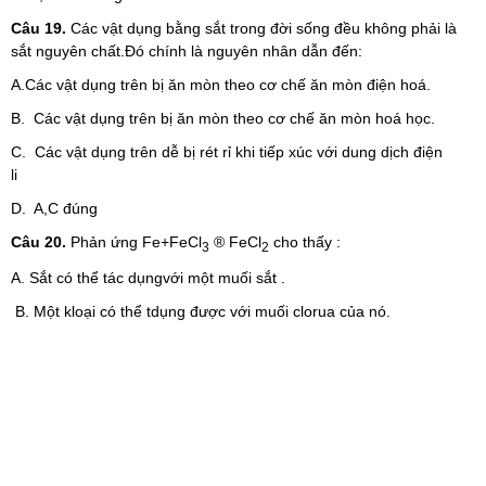
Câu 19.
Các vật dụng bằng sắt trong đời sống đều không phải là
sắt nguyên chất.Đó chính là nguyên nhân dẫn đến:
A.Các vật dụng trên bị ăn mòn theo cơ chế ăn mòn điện hoá.
B. Các vật dụng trên bị ăn mòn theo cơ chế ăn mòn hoá học.
C. Các vật dụng trên dễ bị rét rỉ khi tiếp xúc với dung dịch điện
li
D. A,C đúng
Câu 20.
Phản ứng Fe+FeCl
® FeCl
cho thấy :
3
2
A. Sắt có thể tác dụngvới một muối sắt .
B. Một kloại có thể tdụng được với muối clorua của nó.