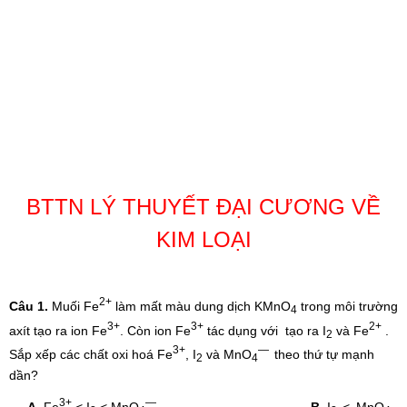
BTTN LÝ THUYẾT ĐẠI CƯƠNG VỀ
KIM LOẠI
2+
Câu 1.
Muối Fe
làm mất màu dung dịch KMnO
trong môi trường
4
3+
3+
2+
axít tạo ra ion Fe
. Còn ion Fe
tác dụng với tạo ra I
và Fe
.
2
3+
—
Sắp xếp các chất oxi hoá Fe
, I
và MnO
theo thứ tự mạnh
2
4
dần?
3+
—
A.
Fe
< I
< MnO
.
B.
I
<
MnO