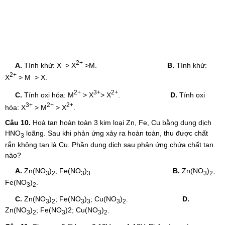
2+
A.
Tính khử: X > X
>M.
B.
Tính khử:
2+
X
> M > X.
2+
3+
2+
C.
Tính oxi hóa: M
> X
> X
.
D.
Tính oxi
3+
2+
2+
hóa: X
> M
> X
.
Câu 10.
Hoà tan hoàn toàn 3 kim loại Zn, Fe, Cu bằng dung dịch
HNO
loãng. Sau khi phản ứng xảy ra hoàn toàn, thu được chất
3
rắn không tan là Cu. Phần dung dịch sau phản ứng chứa chất tan
nào?
A.
Zn(NO
)
; Fe(NO
)
.
B.
Zn(NO
)
;
3
2
3
3
3
2
Fe(NO
)
.
3
2
C.
Zn(NO
)
; Fe(NO
)
; Cu(NO
)
.
D.
3
2
3
3
3
2
Zn(NO
)
; Fe(NO
)2; Cu(NO
)
.
3
2
3
3
2