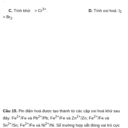
.
3+
C.
Tính khử: > Cr
.
D.
Tính oxi hoá: I
2
> Br
.
2
Câu 15.
Pin điện hoá được tạo thành từ các cặp oxi hoá khử sau
2+
2+
2+
2+
2+
đây: Fe
/Fe và Pb
/Pb; Fe
/Fe và Zn
/Zn; Fe
/Fe và
2+
2+
2+
Sn
/Sn; Fe
/Fe và Ni
/Ni. Số trường hợp sắt đóng vai trò cực