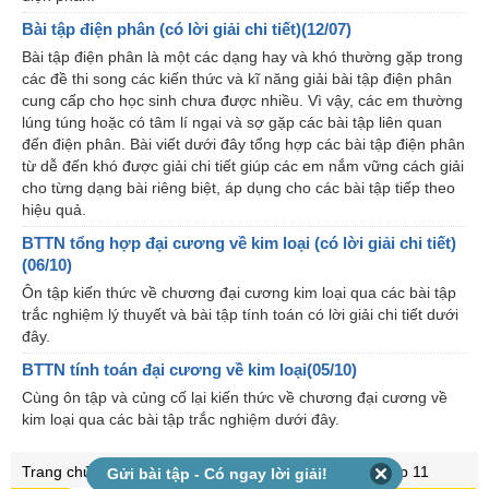
Bài tập điện phân (có lời giải chi tiết)(12/07)
Bài tập điện phân là một các dạng hay và khó thường gặp trong
các đề thi song các kiến thức và kĩ năng giải bài tập điện phân
cung cấp cho học sinh chưa được nhiều. Vì vậy, các em thường
lúng túng hoặc có tâm lí ngại và sợ gặp các bài tập liên quan
đến điện phân. Bài viết dưới đây tổng hợp các bài tập điện phân
từ dễ đến khó được giải chi tiết giúp các em nắm vững cách giải
cho từng dạng bài riêng biệt, áp dụng cho các bài tập tiếp theo
hiệu quả.
BTTN tổng hợp đại cương về kim loại (có lời giải chi tiết)
(06/10)
Ôn tập kiến thức về chương đại cương kim loại qua các bài tập
trắc nghiệm lý thuyết và bài tập tính toán có lời giải chi tiết dưới
đây.
BTTN tính toán đại cương về kim loại(05/10)
Cùng ôn tập và củng cố lại kiến thức về chương đại cương về
kim loại qua các bài tập trắc nghiệm dưới đây.
Trang chủ
Hóa học lớp 12
Hóa học lớp 11
Gửi bài tập - Có ngay lời giải!